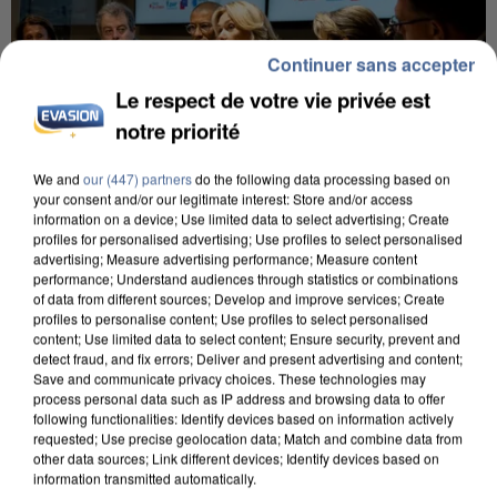
Continuer sans accepter
Le respect de votre vie privée est
notre priorité
We and
our (447) partners
do the following data processing based on
your consent and/or our legitimate interest: Store and/or access
information on a device; Use limited data to select advertising; Create
profiles for personalised advertising; Use profiles to select personalised
INCENDIES : L’ÎLE-DE-FRANCE LANCE UN ÉLAN
advertising; Measure advertising performance; Measure content
DE SOLIDARITÉ AVEC LES...
performance; Understand audiences through statistics or combinations
of data from different sources; Develop and improve services; Create
profiles to personalise content; Use profiles to select personalised
content; Use limited data to select content; Ensure security, prevent and
detect fraud, and fix errors; Deliver and present advertising and content;
Save and communicate privacy choices. These technologies may
process personal data such as IP address and browsing data to offer
following functionalities: Identify devices based on information actively
requested; Use precise geolocation data; Match and combine data from
other data sources; Link different devices; Identify devices based on
information transmitted automatically.