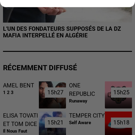
L’UN DES FONDATEURS SUPPOSÉS DE LA DZ
MAFIA INTERPELLÉ EN ALGÉRIE
RÉCEMMENT DIFFUSÉ
AMEL BENT
ONE
15h27
15h27
15h25
15h25
1 2 3
REPUBLIC
Runaway
ELISA TOVATI
TEMPER CITY
15h21
15h21
15h18
15h18
Self Aware
ET TOM DICE
Il Nous Faut