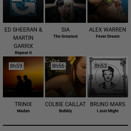
ED SHEERAN &
SIA
ALEX WARREN
The Greatest
Fever Dream
MARTIN
GARRIX
Repeat It
8h59
8h59
8h56
8h56
8h53
8h53
TRINIX
COLBIE CAILLAT
BRUNO MARS
Madan
Bubbly
I Just Might