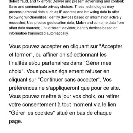
detect fraud, and fix errors; Deliver and present advertising and content;
Save and communicate privacy choices. These technologies may
process personal data such as IP address and browsing data to offer
following functionalities: Identify devices based on information actively
requested; Use precise geolocation data; Match and combine data from
other data sources; Link different devices; Identify devices based on
information transmitted automatically.
Vous pouvez accepter en cliquant sur "Accepter
et fermer", ou affiner en sélectionnant les
5 août 2026
finalités et/ou partenaires dans "Gérer mes
Une enquête ouverte à Marseille après la
choix". Vous pouvez également refuser en
découverte d’un enfant de...
cliquant sur "Continuer sans accepter". Vos
Trois personnes ont été placées en garde à vue.
préférences ne s'appliqueront que pour ce site.
Vous pouvez mettre à jour vos choix, ou retirer
votre consentement à tout moment via le lien
"Gérer les cookies" situé en bas de chaque
page.