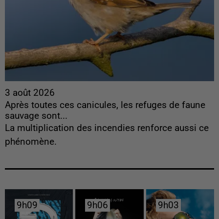
3 août 2026
Après toutes ces canicules, les refuges de faune
sauvage sont...
La multiplication des incendies renforce aussi ce
phénomène.
9h09
9h09
9h06
9h06
9h03
9h03