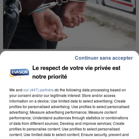
5 août 2026
Continuer sans accepter
L’un des fondateurs supposés de la DZ Mafia
Le respect de votre vie privée est
interpellé en Algérie
notre priorité
Il est soupçonné d'y avoir mené ses opérations en
France.
We and
our (447) partners
do the following data processing based on
your consent and/or our legitimate interest: Store and/or access
information on a device; Use limited data to select advertising; Create
profiles for personalised advertising; Use profiles to select personalised
advertising; Measure advertising performance; Measure content
performance; Understand audiences through statistics or combinations
of data from different sources; Develop and improve services; Create
profiles to personalise content; Use profiles to select personalised
content; Use limited data to select content; Ensure security, prevent and