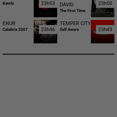
23h53
23h53
23h50
23h50
Katchi
DAVID
The First Time
ENUR
TEMPER CITY
23h46
23h46
23h43
23h43
Calabria 2007
Self Aware