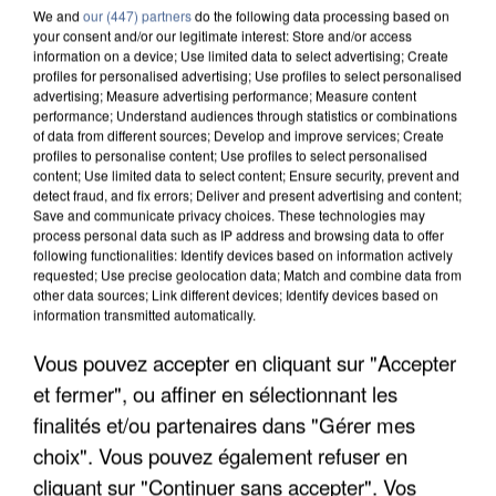
We and
our (447) partners
do the following data processing based on
your consent and/or our legitimate interest: Store and/or access
information on a device; Use limited data to select advertising; Create
profiles for personalised advertising; Use profiles to select personalised
advertising; Measure advertising performance; Measure content
performance; Understand audiences through statistics or combinations
of data from different sources; Develop and improve services; Create
profiles to personalise content; Use profiles to select personalised
content; Use limited data to select content; Ensure security, prevent and
detect fraud, and fix errors; Deliver and present advertising and content;
Save and communicate privacy choices. These technologies may
process personal data such as IP address and browsing data to offer
following functionalities: Identify devices based on information actively
requested; Use precise geolocation data; Match and combine data from
other data sources; Link different devices; Identify devices based on
information transmitted automatically.
UN SECOND CADRE DE LA DZ MAFIA
Vous pouvez accepter en cliquant sur "Accepter
INTERPELLÉ EN ALGÉRIE
et fermer", ou affiner en sélectionnant les
finalités et/ou partenaires dans "Gérer mes
choix". Vous pouvez également refuser en
cliquant sur "Continuer sans accepter". Vos