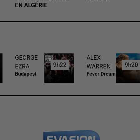
EN ALGÉRIE
GEORGE
ALEX
9h22
9h22
9h20
9h20
EZRA
WARREN
Budapest
Fever Dream