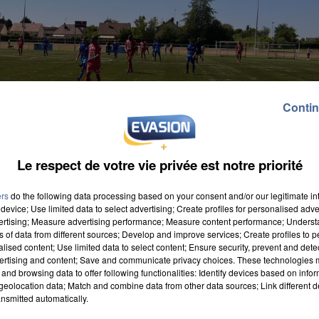
Contin
Le respect de votre vie privée est notre priorité
ers
do the following data processing based on your consent and/or our legitimate int
device; Use limited data to select advertising; Create profiles for personalised adver
vertising; Measure advertising performance; Measure content performance; Unders
ns of data from different sources; Develop and improve services; Create profiles to 
alised content; Use limited data to select content; Ensure security, prevent and detect
ertising and content; Save and communicate privacy choices. These technologies
and browsing data to offer following functionalities: Identify devices based on infor
eolocation data; Match and combine data from other data sources; Link different de
nsmitted automatically.
r adversaire hier en demi-finale. Ils se sont imposés 