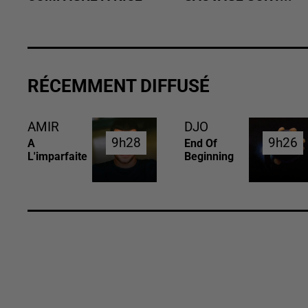
RÉCEMMENT DIFFUSÉ
AMIR
DJO
9h28
9h28
9h26
9h26
A
End Of
L'imparfaite
Beginning