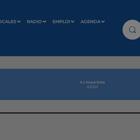
OCALES
RADIO
EMPLOI
AGENDA
A L'imparfaite
AMIR