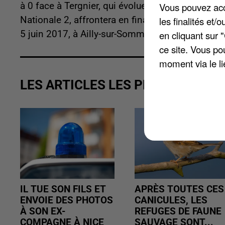
Vous pouvez acce
à 0 face à Tergnier, qui évolue en Division d'Ho
les finalités et
Nationale 2, affrontera en finale Ailly-sur-Somme
en cliquant sur 
5 juin 2017, à Ailly-sur-Somme.
ce site. Vous po
moment via le li
LES ARTICLES LES PLUS VUS
IL TUE SON FILS ET
APRÈS TOUTES CES
ENVOIE DES PHOTOS
CANICULES, LES
À SON EX-
REFUGES DE FAUNE
COMPAGNE À NICE
SAUVAGE SONT...