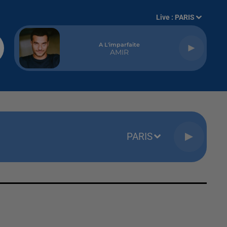
Live :
PARIS
A L'imparfaite
AMIR
PARIS