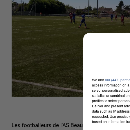
We and
our (447) partn
access information on a 
select personalised ad
statistics or combinatio
profiles to select person
Deliver and present adv
data such as IP address 
requested; Use precise g
based on information tra
Les footballeurs de l'AS Beauvais ont laminé leu