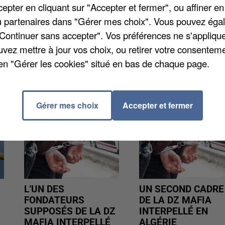
pter en cliquant sur "Accepter et fermer", ou affiner en
nneur. Beauvais, qui vient de signer sa montée en
/ou partenaires dans "Gérer mes choix". Vous pouvez éga
, qui évolue en CFA 2. Ce sera le lundi de Pentecôte, 
"Continuer sans accepter". Vos préférences ne s'appliqu
uvez mettre à jour vos choix, ou retirer votre consenteme
en "Gérer les cookies" situé en bas de chaque page.
Gérer mes choix
Accepter et fermer
L’UN DES
UN SECOND CADRE
FONDATEURS
DE LA DZ MAFIA
SUPPOSÉS DE LA DZ
INTERPELLÉ EN
MAFIA INTERPELLÉ
ALGÉRIE