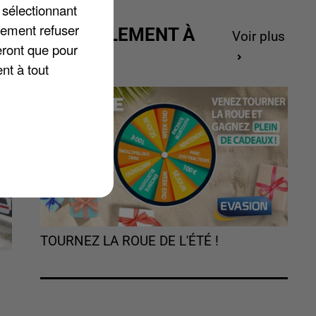
 sélectionnant
lement refuser
le
ACTUELLEMENT À
Voir plus
eront que pour
GAGNER
nt à tout
TOURNEZ LA ROUE DE L'ÉTÉ !