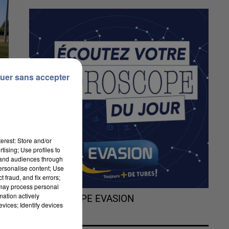
uer sans accepter
erest: Store and/or
tising; Use profiles to
tand audiences through
personalise content; Use
 fraud, and fix errors;
 may process personal
mation actively
L'HOROSCOPE EVASION
vices; Identify devices
8