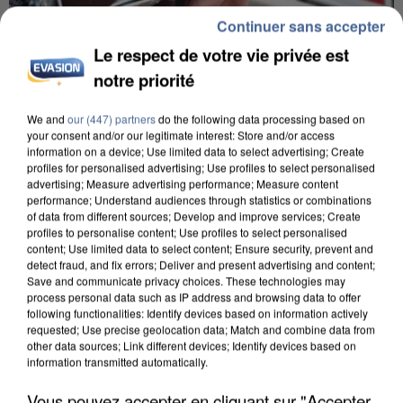
Continuer sans accepter
Le respect de votre vie privée est
notre priorité
We and
our (447) partners
do the following data processing based on
your consent and/or our legitimate interest: Store and/or access
L’UN DES FONDATEURS SUPPOSÉS DE LA DZ
information on a device; Use limited data to select advertising; Create
MAFIA INTERPELLÉ EN ALGÉRIE
profiles for personalised advertising; Use profiles to select personalised
advertising; Measure advertising performance; Measure content
performance; Understand audiences through statistics or combinations
of data from different sources; Develop and improve services; Create
profiles to personalise content; Use profiles to select personalised
content; Use limited data to select content; Ensure security, prevent and
detect fraud, and fix errors; Deliver and present advertising and content;
Save and communicate privacy choices. These technologies may
process personal data such as IP address and browsing data to offer
following functionalities: Identify devices based on information actively
requested; Use precise geolocation data; Match and combine data from
other data sources; Link different devices; Identify devices based on
information transmitted automatically.
Vous pouvez accepter en cliquant sur "Accepter