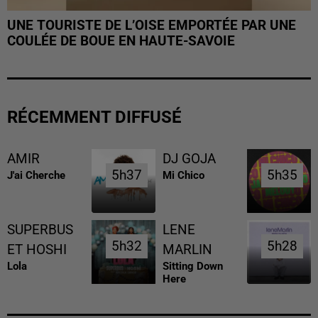
UNE TOURISTE DE L’OISE EMPORTÉE PAR UNE
COULÉE DE BOUE EN HAUTE-SAVOIE
RÉCEMMENT DIFFUSÉ
AMIR
DJ GOJA
5h37
5h37
5h35
5h35
J'ai Cherche
Mi Chico
SUPERBUS
LENE
5h32
5h32
5h28
5h28
ET HOSHI
MARLIN
Lola
Sitting Down
Here