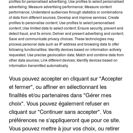
profiles for personalised advertising; Use profiles to select personalised
advertising; Measure advertising performance; Measure content
performance; Understand audiences through statistics or combinations
of data from different sources; Develop and improve services; Create
profiles to personalise content; Use profiles to select personalised
content; Use limited data to select content; Ensure security, prevent and
detect fraud, and fix errors; Deliver and present advertising and content;
Save and communicate privacy choices. These technologies may
process personal data such as IP address and browsing data to offer
APRÈS TOUTES CES CANICULES, LES REFUGES
following functionalities: Identify devices based on information actively
DE FAUNE SAUVAGE SONT...
requested; Use precise geolocation data; Match and combine data from
other data sources; Link different devices; Identify devices based on
information transmitted automatically.
Vous pouvez accepter en cliquant sur "Accepter
et fermer", ou affiner en sélectionnant les
finalités et/ou partenaires dans "Gérer mes
choix". Vous pouvez également refuser en
cliquant sur "Continuer sans accepter". Vos
préférences ne s'appliqueront que pour ce site.
Vous pouvez mettre à jour vos choix, ou retirer