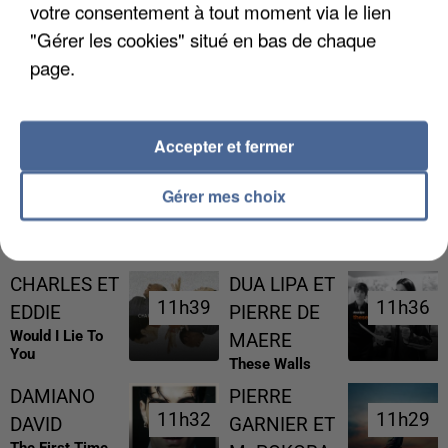
votre consentement à tout moment via le lien
"Gérer les cookies" situé en bas de chaque
page.
L’UN DES FONDATEURS SUPPOSÉS DE LA DZ
MAFIA INTERPELLÉ EN ALGÉRIE
Accepter et fermer
Gérer mes choix
RÉCEMMENT DIFFUSÉ
CHARLES ET
DUA LIPA ET
11h39
11h39
11h36
11h36
EDDIE
PIERRE DE
Would I Lie To
MAERE
You
These Walls
DAMIANO
PIERRE
11h32
11h32
11h29
11h29
DAVID
GARNIER ET