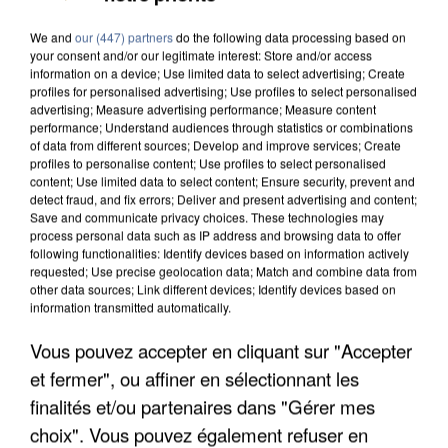
We and
our (447) partners
do the following data processing based on
your consent and/or our legitimate interest: Store and/or access
information on a device; Use limited data to select advertising; Create
profiles for personalised advertising; Use profiles to select personalised
advertising; Measure advertising performance; Measure content
performance; Understand audiences through statistics or combinations
of data from different sources; Develop and improve services; Create
profiles to personalise content; Use profiles to select personalised
content; Use limited data to select content; Ensure security, prevent and
detect fraud, and fix errors; Deliver and present advertising and content;
Save and communicate privacy choices. These technologies may
process personal data such as IP address and browsing data to offer
following functionalities: Identify devices based on information actively
requested; Use precise geolocation data; Match and combine data from
other data sources; Link different devices; Identify devices based on
information transmitted automatically.
Vous pouvez accepter en cliquant sur "Accepter
APRÈS TOUTES CES CANICULES, LES REFUGES
et fermer", ou affiner en sélectionnant les
DE FAUNE SAUVAGE SONT...
finalités et/ou partenaires dans "Gérer mes
choix". Vous pouvez également refuser en