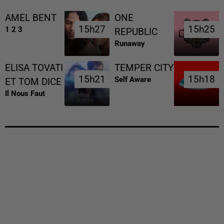
AMEL BENT
ONE
15h27
15h27
15h25
15h25
1 2 3
REPUBLIC
Runaway
ELISA TOVATI
TEMPER CITY
15h21
15h21
15h18
15h18
Self Aware
ET TOM DICE
Il Nous Faut