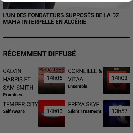
L’UN DES FONDATEURS SUPPOSÉS DE LA DZ
MAFIA INTERPELLÉ EN ALGÉRIE
RÉCEMMENT DIFFUSÉ
CALVIN
CORNEILLE &
14h06
14h06
14h03
14h03
HARRIS FT.
VITAA
Ensemble
SAM SMITH
Promises
TEMPER CITY
FREYA SKYE
14h00
14h00
13h57
13h57
Self Aware
Silent Treatment