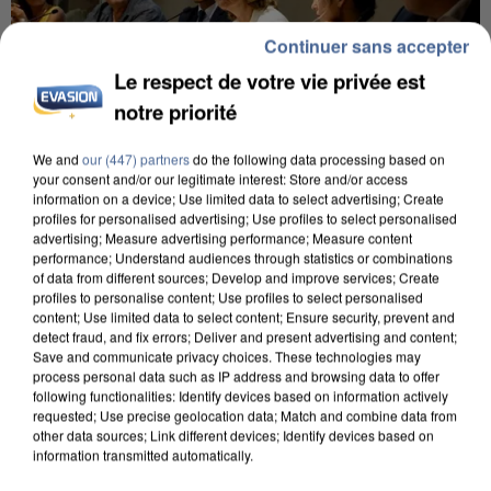
Continuer sans accepter
Le respect de votre vie privée est
notre priorité
We and
our (447) partners
do the following data processing based on
your consent and/or our legitimate interest: Store and/or access
INCENDIES : L’ÎLE-DE-FRANCE LANCE UN ÉLAN
information on a device; Use limited data to select advertising; Create
DE SOLIDARITÉ AVEC LES...
profiles for personalised advertising; Use profiles to select personalised
advertising; Measure advertising performance; Measure content
performance; Understand audiences through statistics or combinations
of data from different sources; Develop and improve services; Create
profiles to personalise content; Use profiles to select personalised
content; Use limited data to select content; Ensure security, prevent and
detect fraud, and fix errors; Deliver and present advertising and content;
Save and communicate privacy choices. These technologies may
process personal data such as IP address and browsing data to offer
following functionalities: Identify devices based on information actively
requested; Use precise geolocation data; Match and combine data from
other data sources; Link different devices; Identify devices based on
information transmitted automatically.