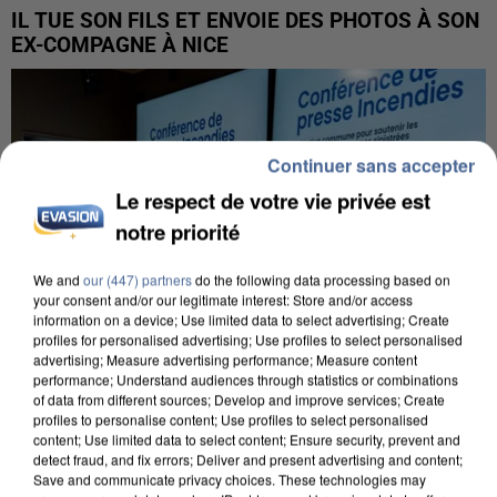
IL TUE SON FILS ET ENVOIE DES PHOTOS À SON
EX-COMPAGNE À NICE
Continuer sans accepter
Le respect de votre vie privée est
notre priorité
We and
our (447) partners
do the following data processing based on
your consent and/or our legitimate interest: Store and/or access
information on a device; Use limited data to select advertising; Create
profiles for personalised advertising; Use profiles to select personalised
advertising; Measure advertising performance; Measure content
performance; Understand audiences through statistics or combinations
of data from different sources; Develop and improve services; Create
profiles to personalise content; Use profiles to select personalised
content; Use limited data to select content; Ensure security, prevent and
INCENDIES : L’ÎLE-DE-FRANCE LANCE UN ÉLAN
detect fraud, and fix errors; Deliver and present advertising and content;
DE SOLIDARITÉ AVEC LES...
Save and communicate privacy choices. These technologies may