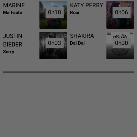
MARINE
KATY PERRY
0h10
0h10
0h06
0h06
Ma Faute
Roar
JUSTIN
SHAKIRA
0h03
0h03
0h00
0h00
Dai Dai
BIEBER
Sorry