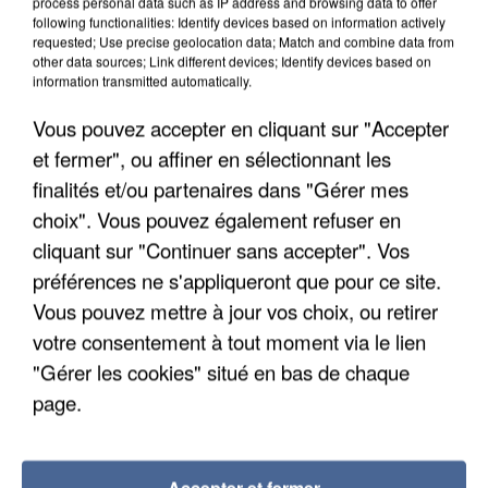
process personal data such as IP address and browsing data to offer
following functionalities: Identify devices based on information actively
requested; Use precise geolocation data; Match and combine data from
other data sources; Link different devices; Identify devices based on
information transmitted automatically.
Vous pouvez accepter en cliquant sur "Accepter
et fermer", ou affiner en sélectionnant les
finalités et/ou partenaires dans "Gérer mes
choix". Vous pouvez également refuser en
cliquant sur "Continuer sans accepter". Vos
préférences ne s'appliqueront que pour ce site.
Vous pouvez mettre à jour vos choix, ou retirer
votre consentement à tout moment via le lien
"Gérer les cookies" situé en bas de chaque
APRÈS TOUTES CES CANICULES, LES REFUGES
DE FAUNE SAUVAGE SONT...
page.
Accepter et fermer