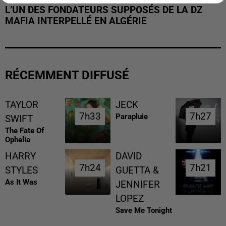
L’UN DES FONDATEURS SUPPOSÉS DE LA DZ
MAFIA INTERPELLÉ EN ALGÉRIE
RÉCEMMENT DIFFUSÉ
TAYLOR
JECK
7h33
7h33
7h27
7h27
Parapluie
SWIFT
The Fate Of
Ophelia
HARRY
DAVID
7h24
7h24
7h21
7h21
STYLES
GUETTA &
As It Was
JENNIFER
LOPEZ
Save Me Tonight