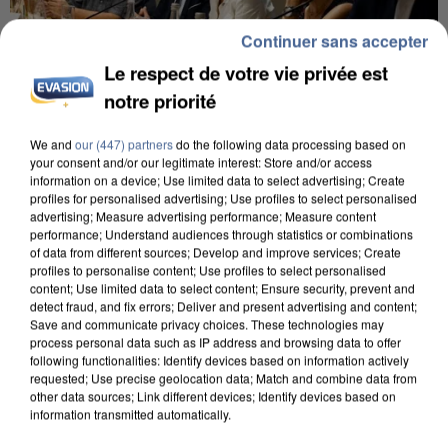
Continuer sans accepter
Le respect de votre vie privée est
notre priorité
We and
our (447) partners
do the following data processing based on
INCENDIES : L’ÎLE-DE-FRANCE LANCE UN ÉLAN
your consent and/or our legitimate interest: Store and/or access
DE SOLIDARITÉ AVEC LES...
information on a device; Use limited data to select advertising; Create
profiles for personalised advertising; Use profiles to select personalised
advertising; Measure advertising performance; Measure content
performance; Understand audiences through statistics or combinations
of data from different sources; Develop and improve services; Create
profiles to personalise content; Use profiles to select personalised
content; Use limited data to select content; Ensure security, prevent and
detect fraud, and fix errors; Deliver and present advertising and content;
Save and communicate privacy choices. These technologies may
process personal data such as IP address and browsing data to offer
following functionalities: Identify devices based on information actively
requested; Use precise geolocation data; Match and combine data from
other data sources; Link different devices; Identify devices based on
information transmitted automatically.