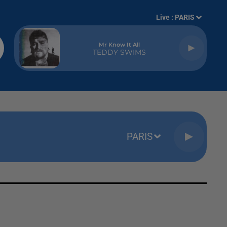
Live :
PARIS
Mr Know It All
TEDDY SWIMS
PARIS