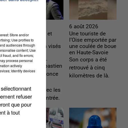
6 août 2026
6 août 2026
Gabriel Attal et
Une touriste de
erest: Store and/or
Raphaël
l’Oise emportée par
tising; Use profiles to
tand audiences through
Glucksmann visés
une coulée de boue
personalise content; Use
par des
en Haute-Savoie
 fraud, and fix errors;
ingérences...
Son corps a été
 may process personal
Sollicité, Sébastien
mation actively
retrouvé à cinq
vices; Identify devices
Lecornu annonce
kilomètres de là.
un "travail
 sélectionnant
commun" avec les
lement refuser
partis à la rentrée.
eront que pour
nt à tout