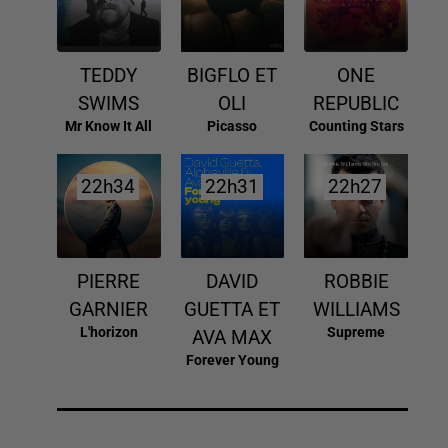
TEDDY
BIGFLO ET
ONE
SWIMS
OLI
REPUBLIC
Mr Know It All
Picasso
Counting Stars
22h34
22h34
22h31
22h31
22h27
22h27
PIERRE
DAVID
ROBBIE
GARNIER
GUETTA ET
WILLIAMS
L'horizon
Supreme
AVA MAX
Forever Young