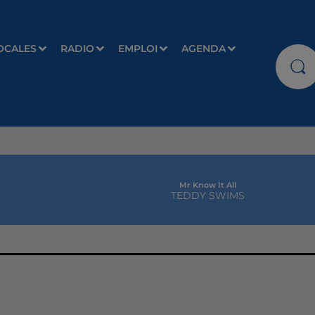
OCALES
RADIO
EMPLOI
AGENDA
Mr Know It All
TEDDY SWIMS