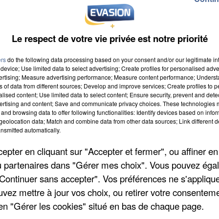
Le respect de votre vie privée est notre priorité
ers
do the following data processing based on your consent and/or our legitimate int
device; Use limited data to select advertising; Create profiles for personalised adver
vertising; Measure advertising performance; Measure content performance; Unders
ns of data from different sources; Develop and improve services; Create profiles to 
alised content; Use limited data to select content; Ensure security, prevent and detect
ertising and content; Save and communicate privacy choices. These technologies
and browsing data to offer following functionalities: Identify devices based on infor
eolocation data; Match and combine data from other data sources; Link different de
nsmitted automatically.
pter en cliquant sur "Accepter et fermer", ou affiner en
/ou partenaires dans "Gérer mes choix". Vous pouvez éga
"Continuer sans accepter". Vos préférences ne s'appliqu
uvez mettre à jour vos choix, ou retirer votre consenteme
en "Gérer les cookies" situé en bas de chaque page.