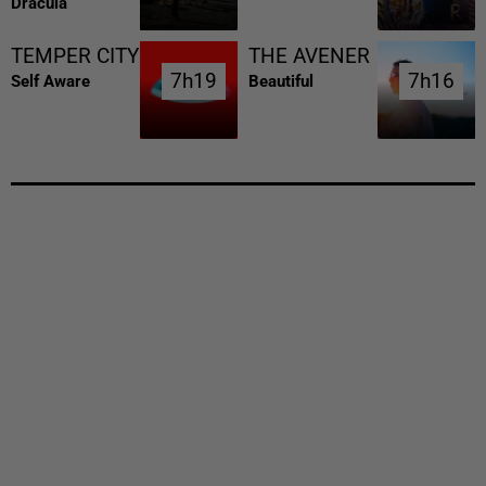
Dracula
TEMPER CITY
THE AVENER
7h19
7h19
7h16
7h16
Self Aware
Beautiful