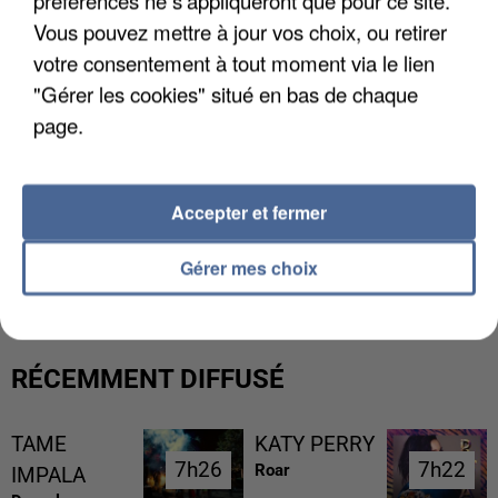
préférences ne s'appliqueront que pour ce site.
Vous pouvez mettre à jour vos choix, ou retirer
votre consentement à tout moment via le lien
"Gérer les cookies" situé en bas de chaque
page.
Accepter et fermer
UN SECOND CADRE DE LA DZ MAFIA
INTERPELLÉ EN ALGÉRIE
Gérer mes choix
RÉCEMMENT DIFFUSÉ
TAME
KATY PERRY
7h26
7h26
7h22
7h22
Roar
IMPALA