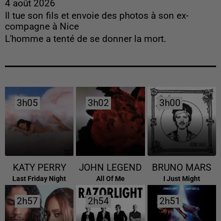
4 août 2026
Il tue son fils et envoie des photos à son ex-
compagne à Nice
L'homme a tenté de se donner la mort.
3h05
3h05
3h02
3h02
3h00
3h00
KATY PERRY
JOHN LEGEND
BRUNO MARS
Last Friday Night
All Of Me
I Just Might
2h57
2h57
2h54
2h54
2h51
2h51