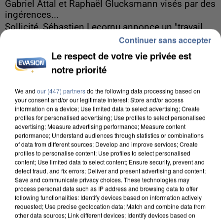
Gabriel Attal et Raphaël Glucksmann visés par des
ingérences...
Sollicité, Sébastien Lecornu annonce un "travail
Continuer sans accepter
commun" avec les partis à la rentrée.
Le respect de votre vie privée est
notre priorité
We and
our (447) partners
do the following data processing based on
your consent and/or our legitimate interest: Store and/or access
information on a device; Use limited data to select advertising; Create
profiles for personalised advertising; Use profiles to select personalised
advertising; Measure advertising performance; Measure content
performance; Understand audiences through statistics or combinations
of data from different sources; Develop and improve services; Create
profiles to personalise content; Use profiles to select personalised
content; Use limited data to select content; Ensure security, prevent and
detect fraud, and fix errors; Deliver and present advertising and content;
Save and communicate privacy choices. These technologies may
process personal data such as IP address and browsing data to offer
following functionalities: Identify devices based on information actively
requested; Use precise geolocation data; Match and combine data from
other data sources; Link different devices; Identify devices based on
6 août 2026