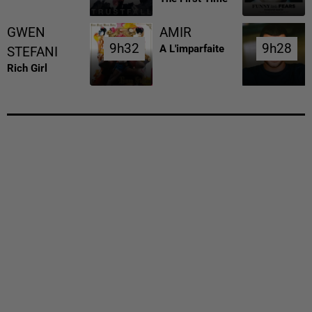
GWEN
AMIR
9h32
9h32
9h28
9h28
A L'imparfaite
STEFANI
Rich Girl