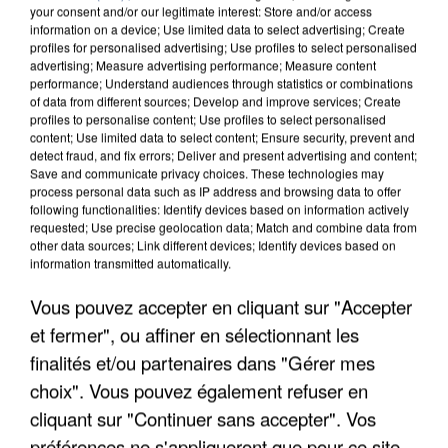
your consent and/or our legitimate interest: Store and/or access
information on a device; Use limited data to select advertising; Create
profiles for personalised advertising; Use profiles to select personalised
advertising; Measure advertising performance; Measure content
performance; Understand audiences through statistics or combinations
of data from different sources; Develop and improve services; Create
profiles to personalise content; Use profiles to select personalised
content; Use limited data to select content; Ensure security, prevent and
detect fraud, and fix errors; Deliver and present advertising and content;
Save and communicate privacy choices. These technologies may
process personal data such as IP address and browsing data to offer
following functionalities: Identify devices based on information actively
requested; Use precise geolocation data; Match and combine data from
other data sources; Link different devices; Identify devices based on
information transmitted automatically.
L’UN DES FONDATEURS SUPPOSÉS DE LA DZ
MAFIA INTERPELLÉ EN ALGÉRIE
Vous pouvez accepter en cliquant sur "Accepter
et fermer", ou affiner en sélectionnant les
finalités et/ou partenaires dans "Gérer mes
choix". Vous pouvez également refuser en
cliquant sur "Continuer sans accepter". Vos
préférences ne s'appliqueront que pour ce site.