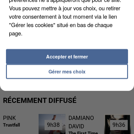
Vous pouvez mettre à jour vos choix, ou retirer
votre consentement à tout moment via le lien
"Gérer les cookies" situé en bas de chaque
page.
Accepter et fermer
UN SECOND CADRE DE LA DZ MAFIA
INTERPELLÉ EN ALGÉRIE
Gérer mes choix
RÉCEMMENT DIFFUSÉ
PINK
DAMIANO
9h38
9h38
9h36
9h36
Trustfall
DAVID
The First Time