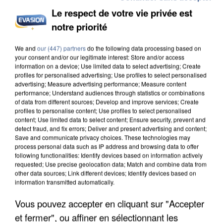
Le respect de votre vie privée est
notre priorité
UN SECOND CADRE DE LA DZ MAFIA
We and
our (447) partners
do the following data processing based on
INTERPELLÉ EN ALGÉRIE
your consent and/or our legitimate interest: Store and/or access
information on a device; Use limited data to select advertising; Create
profiles for personalised advertising; Use profiles to select personalised
advertising; Measure advertising performance; Measure content
performance; Understand audiences through statistics or combinations
of data from different sources; Develop and improve services; Create
profiles to personalise content; Use profiles to select personalised
content; Use limited data to select content; Ensure security, prevent and
detect fraud, and fix errors; Deliver and present advertising and content;
Save and communicate privacy choices. These technologies may
process personal data such as IP address and browsing data to offer
following functionalities: Identify devices based on information actively
requested; Use precise geolocation data; Match and combine data from
other data sources; Link different devices; Identify devices based on
information transmitted automatically.
Vous pouvez accepter en cliquant sur "Accepter
et fermer", ou affiner en sélectionnant les