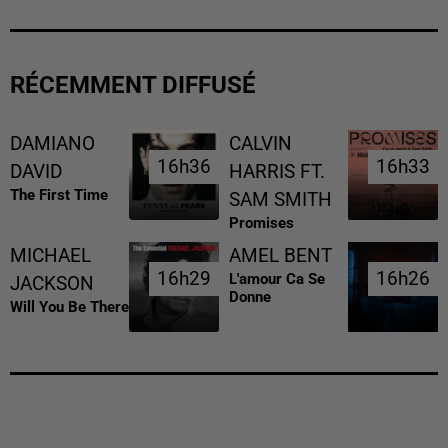
RÉCEMMENT DIFFUSÉ
DAMIANO
CALVIN
16h36
16h36
16h33
16h33
DAVID
HARRIS FT.
The First Time
SAM SMITH
Promises
MICHAEL
AMEL BENT
16h29
16h29
16h26
16h26
L'amour Ca Se
JACKSON
Donne
Will You Be There