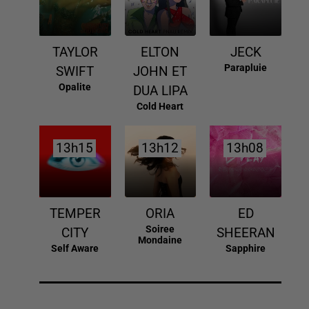
TAYLOR
ELTON
JECK
Parapluie
SWIFT
JOHN ET
Opalite
DUA LIPA
Cold Heart
13h15
13h15
13h12
13h12
13h08
13h08
TEMPER
ORIA
ED
Soiree
CITY
SHEERAN
Mondaine
Self Aware
Sapphire