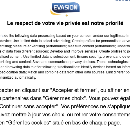
Le respect de votre vie privée est notre priorité
ers
do the following data processing based on your consent and/or our legitimate int
device; Use limited data to select advertising; Create profiles for personalised adver
vertising; Measure advertising performance; Measure content performance; Unders
ns of data from different sources; Develop and improve services; Create profiles to 
à 9h00
alised content; Use limited data to select content; Ensure security, prevent and detect
ertising and content; Save and communicate privacy choices. These technologies
à 19h59
and browsing data to offer following functionalities: Identify devices based on infor
eolocation data; Match and combine data from other data sources; Link different de
nsmitted automatically.
se
pter en cliquant sur "Accepter et fermer", ou affiner en
e
/ou partenaires dans "Gérer mes choix". Vous pouvez éga
"Continuer sans accepter". Vos préférences ne s'appliqu
uvez mettre à jour vos choix, ou retirer votre consenteme
en "Gérer les cookies" situé en bas de chaque page.