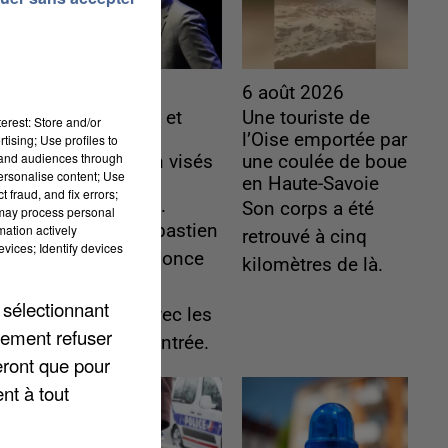
6 août 2026
6 août 2026
Gabriel Attal et
Une touriste de
erest: Store and/or
Raphaël
l’Oise emportée par
tising; Use profiles to
tand audiences through
Glucksmann visés
une coulée de boue
personalise content; Use
par des
en Haute-Savoie
 fraud, and fix errors;
ingérences...
Son corps a été
 may process personal
Sollicité, Sébastien
mation actively
retrouvé à cinq
vices; Identify devices
Lecornu annonce
kilomètres de là.
un "travail
 sélectionnant
commun" avec les
lement refuser
partis à la rentrée.
eront que pour
nt à tout