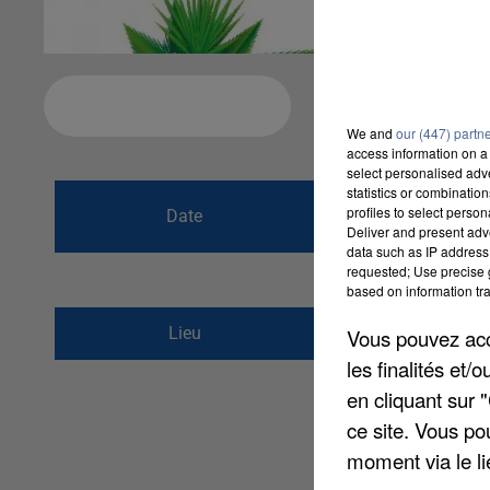
Ajouter à votre calendrier
We and
our (447) partn
access information on a 
select personalised ad
statistics or combinatio
du
22 juin 2019 
profiles to select person
Date
Deliver and present adv
au
22 juin 2019 
data such as IP address 
requested; Use precise g
based on information tra
Place de l&#039;égli
Lieu
Vous pouvez acce
91410
Saint Escobill
les finalités et
en cliquant sur 
ce site. Vous po
moment via le li