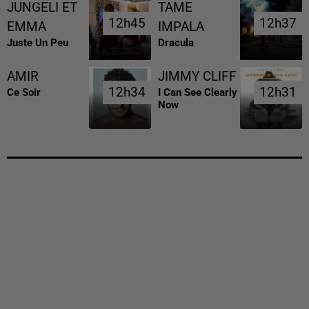
JUNGELI ET
TAME
12h45
12h45
12h37
12h37
EMMA
IMPALA
Juste Un Peu
Dracula
AMIR
JIMMY CLIFF
12h34
12h34
12h31
12h31
Ce Soir
I Can See Clearly
Now