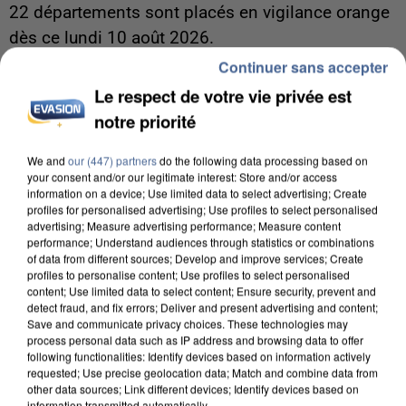
22 départements sont placés en vigilance orange
dès ce lundi 10 août 2026.
Continuer sans accepter
Le respect de votre vie privée est
notre priorité
We and
our (447) partners
do the following data processing based on
your consent and/or our legitimate interest: Store and/or access
information on a device; Use limited data to select advertising; Create
profiles for personalised advertising; Use profiles to select personalised
advertising; Measure advertising performance; Measure content
performance; Understand audiences through statistics or combinations
of data from different sources; Develop and improve services; Create
profiles to personalise content; Use profiles to select personalised
content; Use limited data to select content; Ensure security, prevent and
detect fraud, and fix errors; Deliver and present advertising and content;
Save and communicate privacy choices. These technologies may
process personal data such as IP address and browsing data to offer
following functionalities: Identify devices based on information actively
7 août 2026
requested; Use precise geolocation data; Match and combine data from
other data sources; Link different devices; Identify devices based on
Les données de 300 000 clients dérobées à
information transmitted automatically.