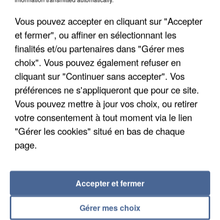
Intermarché après une...
Les données bancaires ne seraient pas
Vous pouvez accepter en cliquant sur "Accepter
concernées.
et fermer", ou affiner en sélectionnant les
finalités et/ou partenaires dans "Gérer mes
choix". Vous pouvez également refuser en
cliquant sur "Continuer sans accepter". Vos
préférences ne s'appliqueront que pour ce site.
Vous pouvez mettre à jour vos choix, ou retirer
votre consentement à tout moment via le lien
"Gérer les cookies" situé en bas de chaque
page.
Accepter et fermer
Gérer mes choix
7 août 2026
Un second cadre de la DZ Mafia interpellé en