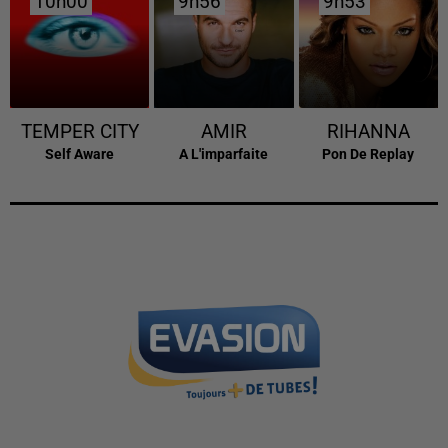
10h00
10h00
9h56
9h56
9h53
9h53
TEMPER CITY
AMIR
RIHANNA
Self Aware
A L'imparfaite
Pon De Replay