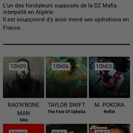
L’un des fondateurs supposés de la DZ Mafia
interpellé en Algérie
Il est soupçonné d'y avoir mené ses opérations en
France.
10h09
10h09
10h06
10h06
10h03
10h03
RAG'N'BONE
TAYLOR SWIFT
M. POKORA
The Fate Of Ophelia
Reflet
MAN
Skin