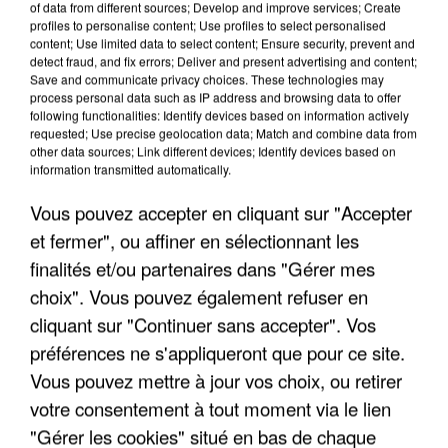
of data from different sources; Develop and improve services; Create
profiles to personalise content; Use profiles to select personalised
content; Use limited data to select content; Ensure security, prevent and
detect fraud, and fix errors; Deliver and present advertising and content;
Save and communicate privacy choices. These technologies may
process personal data such as IP address and browsing data to offer
following functionalities: Identify devices based on information actively
requested; Use precise geolocation data; Match and combine data from
other data sources; Link different devices; Identify devices based on
information transmitted automatically.
Vous pouvez accepter en cliquant sur "Accepter
et fermer", ou affiner en sélectionnant les
finalités et/ou partenaires dans "Gérer mes
6 août 2026
choix". Vous pouvez également refuser en
Gabriel Attal et Raphaël Glucksmann visés par des
cliquant sur "Continuer sans accepter". Vos
ingérences...
préférences ne s'appliqueront que pour ce site.
Sollicité, Sébastien Lecornu annonce un "travail
Vous pouvez mettre à jour vos choix, ou retirer
commun" avec les partis à la rentrée.
votre consentement à tout moment via le lien
"Gérer les cookies" situé en bas de chaque