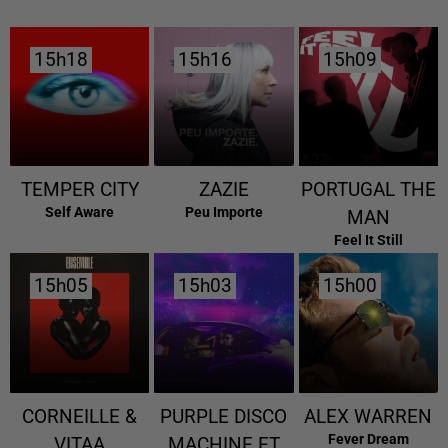
15h18
15h18
15h16
15h16
15h09
15h09
TEMPER CITY
ZAZIE
PORTUGAL THE
Self Aware
Peu Importe
MAN
Feel It Still
15h05
15h05
15h03
15h03
15h00
15h00
CORNEILLE &
PURPLE DISCO
ALEX WARREN
Fever Dream
VITAA
MACHINE ET