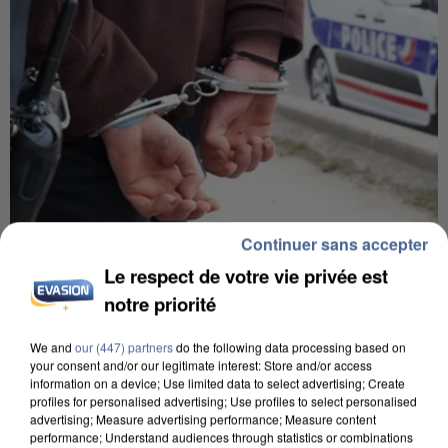
Continuer sans accepter
8h00
Le respect de votre vie privée est
Un second cadre de la DZ Mafia interpellé en
notre priorité
Algérie
Un cofondateur du réseau avait été interpellé
We and
our (447) partners
do the following data processing based on
your consent and/or our legitimate interest: Store and/or access
quelques jours plus tôt.
information on a device; Use limited data to select advertising; Create
profiles for personalised advertising; Use profiles to select personalised
advertising; Measure advertising performance; Measure content
performance; Understand audiences through statistics or combinations