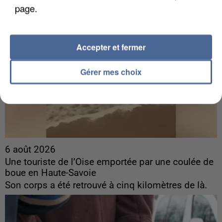
page.
Accepter et fermer
Gérer mes choix
6 août 2026
Une touriste de l’Oise emportée par une coulée de
boue en Haute-Savoie
Son corps a été retrouvé à cinq kilomètres de là.