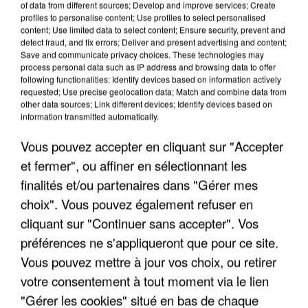
of data from different sources; Develop and improve services; Create
profiles to personalise content; Use profiles to select personalised
content; Use limited data to select content; Ensure security, prevent and
detect fraud, and fix errors; Deliver and present advertising and content;
Save and communicate privacy choices. These technologies may
process personal data such as IP address and browsing data to offer
following functionalities: Identify devices based on information actively
requested; Use precise geolocation data; Match and combine data from
other data sources; Link different devices; Identify devices based on
information transmitted automatically.
Vous pouvez accepter en cliquant sur "Accepter
et fermer", ou affiner en sélectionnant les
finalités et/ou partenaires dans "Gérer mes
6 août 2026
choix". Vous pouvez également refuser en
Gabriel Attal et Raphaël Glucksmann visés par des
cliquant sur "Continuer sans accepter". Vos
ingérences...
préférences ne s'appliqueront que pour ce site.
Sollicité, Sébastien Lecornu annonce un "travail
Vous pouvez mettre à jour vos choix, ou retirer
commun" avec les partis à la rentrée.
votre consentement à tout moment via le lien
"Gérer les cookies" situé en bas de chaque