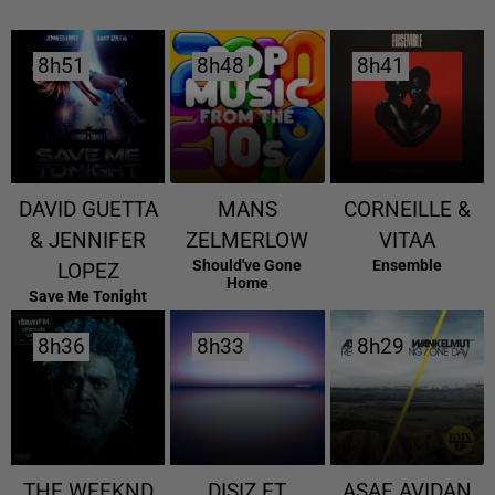
8h51
8h51
8h48
8h48
8h41
8h41
DAVID GUETTA
MANS
CORNEILLE &
& JENNIFER
ZELMERLOW
VITAA
Should've Gone
Ensemble
LOPEZ
Home
Save Me Tonight
8h36
8h36
8h33
8h33
8h29
8h29
THE WEEKND
DISIZ ET
ASAF AVIDAN