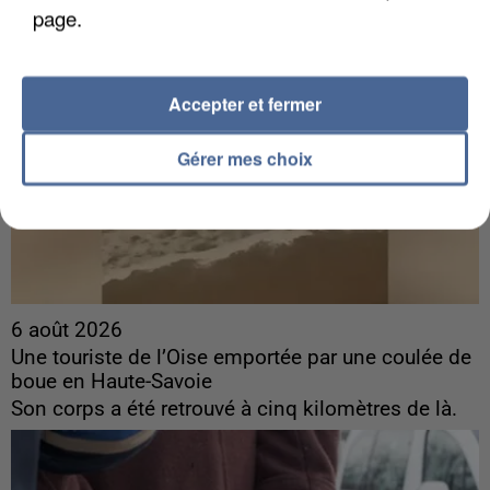
page.
Accepter et fermer
Gérer mes choix
6 août 2026
Une touriste de l’Oise emportée par une coulée de
boue en Haute-Savoie
Son corps a été retrouvé à cinq kilomètres de là.