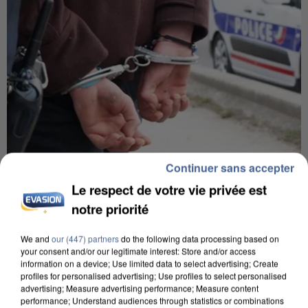
Continuer sans accepter
7 août 2026
Le respect de votre vie privée est
Un second cadre de la DZ Mafia interpellé en
notre priorité
Algérie
Un cofondateur du réseau avait été interpellé
We and
our (447) partners
do the following data processing based on
your consent and/or our legitimate interest: Store and/or access
quelques jours plus tôt.
information on a device; Use limited data to select advertising; Create
profiles for personalised advertising; Use profiles to select personalised
advertising; Measure advertising performance; Measure content
performance; Understand audiences through statistics or combinations