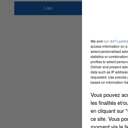
rue de l&#039;abbé 
Lieu
77860
Quincy-Voisin
We and
our (447) partn
access information on a 
select personalised ad
statistics or combinatio
profiles to select person
Deliver and present adv
data such as IP address 
requested; Use precise g
based on information tra
Vous pouvez acce
les finalités et
en cliquant sur 
ce site. Vous po
moment via le li