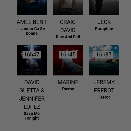
AMEL BENT
CRAIG
JECK
L'amour Ca Se
Parapluie
DAVID
Donne
Rise And Fall
16h47
16h47
16h45
16h45
16h37
16h37
DAVID
MARINE
JEREMY
Escroc
GUETTA &
FREROT
Frerot
JENNIFER
LOPEZ
Save Me
Tonight