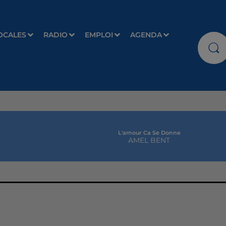
OCALES
RADIO
EMPLOI
AGENDA
L'amour Ca Se Donne
AMEL BENT