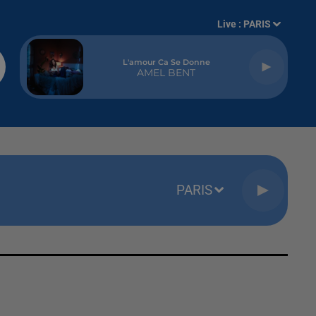
Live :
PARIS
L'amour Ca Se Donne
AMEL BENT
PARIS