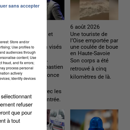
uer sans accepter
6 août 2026
6 août 2026
Gabriel Attal et
Une touriste de
Raphaël
l’Oise emportée par
erest: Store and/or
Glucksmann visés
une coulée de boue
tising; Use profiles to
tand audiences through
par des
en Haute-Savoie
personalise content; Use
ingérences...
Son corps a été
 fraud, and fix errors;
Sollicité, Sébastien
 may process personal
retrouvé à cinq
mation actively
Lecornu annonce
kilomètres de là.
vices; Identify devices
un "travail
commun" avec les
 sélectionnant
partis à la rentrée.
lement refuser
eront que pour
nt à tout