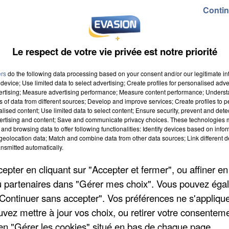
Contin
Pierre
s
Le respect de votre vie privée est notre priorité
ers
do the following data processing based on your consent and/or our legitimate int
device; Use limited data to select advertising; Create profiles for personalised adver
vertising; Measure advertising performance; Measure content performance; Unders
ns of data from different sources; Develop and improve services; Create profiles to 
alised content; Use limited data to select content; Ensure security, prevent and detect
ertising and content; Save and communicate privacy choices. These technologies
and browsing data to offer following functionalities: Identify devices based on infor
eolocation data; Match and combine data from other data sources; Link different de
nsmitted automatically.
pter en cliquant sur "Accepter et fermer", ou affiner en
/ou partenaires dans "Gérer mes choix". Vous pouvez éga
"Continuer sans accepter". Vos préférences ne s'appliqu
uvez mettre à jour vos choix, ou retirer votre consenteme
en "Gérer les cookies" situé en bas de chaque page.