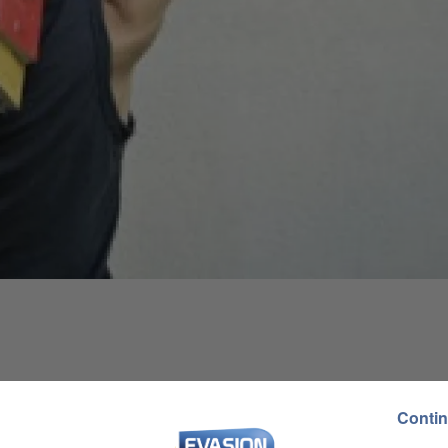
 à 8h00
Contin
 à 18h59