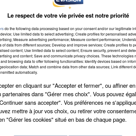
Le respect de votre vie privée est notre priorité
ng
ers
do the following data processing based on your consent and/or our legitimate int
 MARTIN
device; Use limited data to select advertising; Create profiles for personalised adver
vertising; Measure advertising performance; Measure content performance; Unders
ns of data from different sources; Develop and improve services; Create profiles to 
alised content; Use limited data to select content; Ensure security, prevent and detect
ertising and content; Save and communicate privacy choices. These technologies
and browsing data to offer following functionalities: Identify devices based on infor
eolocation data; Match and combine data from other data sources; Link different de
nsmitted automatically.
pter en cliquant sur "Accepter et fermer", ou affiner en
/ou partenaires dans "Gérer mes choix". Vous pouvez éga
"Continuer sans accepter". Vos préférences ne s'appliqu
uvez mettre à jour vos choix, ou retirer votre consenteme
en "Gérer les cookies" situé en bas de chaque page.