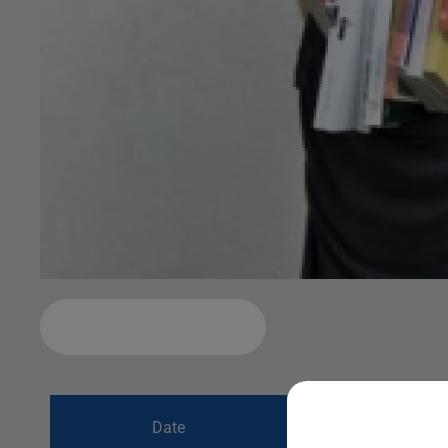
Ajouter à votre calendrier
du
17 mars 2019
Date
au
17 mars 2019