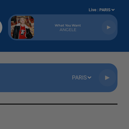
Live :
PARIS
What You Want
ANGELE
PARIS