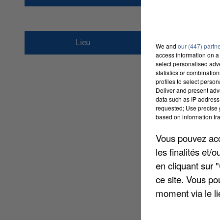
1 rue de l&#039;Eta
Lieu
We and
our (447) partn
77600
BUSSY SAINT
access information on a 
select personalised ad
statistics or combinatio
profiles to select person
Deliver and present adv
data such as IP address 
requested; Use precise g
based on information tra
Vous pouvez acce
les finalités et
en cliquant sur 
ce site. Vous po
moment via le li