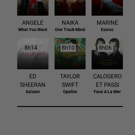
ANGELE
NAIKA
MARINE
What You Want
One Track Mind
Escroc
8h14
8h14
8h10
8h10
8h06
8h06
ED
TAYLOR
CALOGERO
SHEERAN
SWIFT
ET PASSI
Azizam
Opalite
Face A La Mer