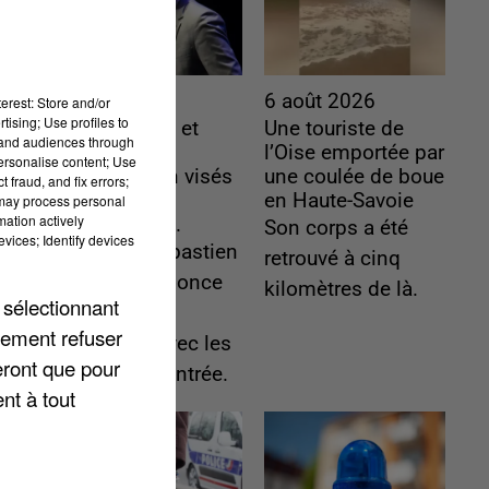
6 août 2026
6 août 2026
erest: Store and/or
tising; Use profiles to
Gabriel Attal et
Une touriste de
tand audiences through
Raphaël
l’Oise emportée par
personalise content; Use
Glucksmann visés
une coulée de boue
 fraud, and fix errors;
par des
en Haute-Savoie
 may process personal
mation actively
ingérences...
Son corps a été
vices; Identify devices
Sollicité, Sébastien
retrouvé à cinq
Lecornu annonce
kilomètres de là.
 sélectionnant
un "travail
lement refuser
commun" avec les
eront que pour
partis à la rentrée.
nt à tout