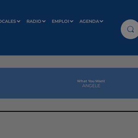
OCALES
RADIO
EMPLOI
AGENDA
What You Want
ANGELE