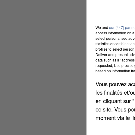
We and
our (447) partn
access information on a 
select personalised ad
statistics or combinatio
profiles to select person
Deliver and present adv
data such as IP address 
requested; Use precise g
based on information tra
Vous pouvez acce
les finalités et
en cliquant sur 
ce site. Vous po
moment via le li