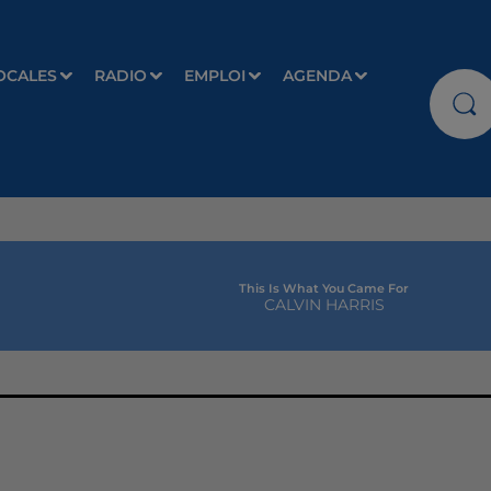
OCALES
RADIO
EMPLOI
AGENDA
This Is What You Came For
CALVIN HARRIS