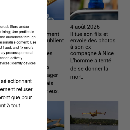
erest: Store and/or
4 août 2026
4 août 2026
tising; Use profiles to
Le gouvernement
Il tue son fils et
tand audiences through
et l’Ademe publient
envoie des photos
personalise content; Use
une carte
à son ex-
 fraud, and fix errors;
 may process personal
interactive des
compagne à Nice
mation actively
lieux...
L'homme a tenté
vices; Identify devices
Les habitants
de se donner la
peuvent partager
mort.
 sélectionnant
les points frais
lement refuser
près de chez eux.
eront que pour
nt à tout