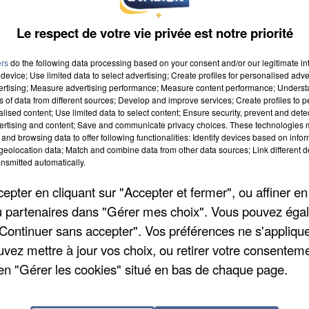
Le respect de votre vie privée est notre priorité
ers
do the following data processing based on your consent and/or our legitimate int
device; Use limited data to select advertising; Create profiles for personalised adver
vertising; Measure advertising performance; Measure content performance; Unders
ns of data from different sources; Develop and improve services; Create profiles to 
alised content; Use limited data to select content; Ensure security, prevent and detect
ertising and content; Save and communicate privacy choices. These technologies
and browsing data to offer following functionalities: Identify devices based on infor
eolocation data; Match and combine data from other data sources; Link different de
nsmitted automatically.
pter en cliquant sur "Accepter et fermer", ou affiner en
/ou partenaires dans "Gérer mes choix". Vous pouvez éga
"Continuer sans accepter". Vos préférences ne s'appliqu
uvez mettre à jour vos choix, ou retirer votre consenteme
en "Gérer les cookies" situé en bas de chaque page.