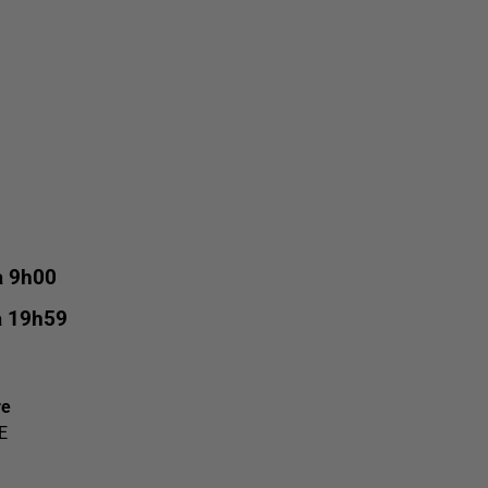
à 9h00
à 19h59
re
E