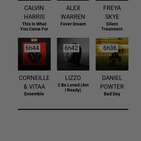
CALVIN
ALEX
FREYA
HARRIS
WARREN
SKYE
This Is What
Fever Dream
Silent
You Came For
Treatment
6h44
6h44
6h42
6h42
6h36
6h36
CORNEILLE
LIZZO
DANIEL
2 Be Loved (am
& VITAA
POWTER
I Ready)
Ensemble
Bad Day