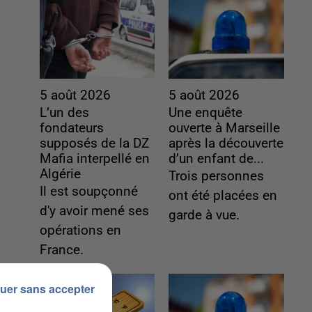
5 août 2026
5 août 2026
L’un des
Une enquête
fondateurs
ouverte à Marseille
supposés de la DZ
après la découverte
Mafia interpellé en
d’un enfant de...
Algérie
Trois personnes
Il est soupçonné
ont été placées en
d'y avoir mené ses
garde à vue.
opérations en
France.
uer sans accepter