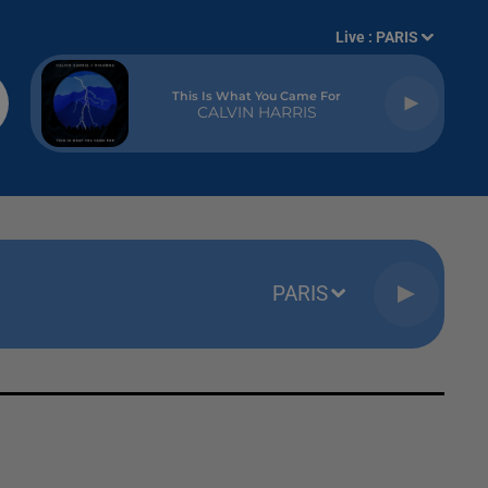
Live :
PARIS
This Is What You Came For
CALVIN HARRIS
PARIS