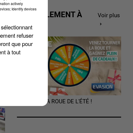
mation actively
vices; Identify devices
ACTUELLEMENT À
Voir plus
s
GAGNER
r
 sélectionnant
lement refuser
eront que pour
nt à tout
TOURNEZ LA ROUE DE L'ÉTÉ !