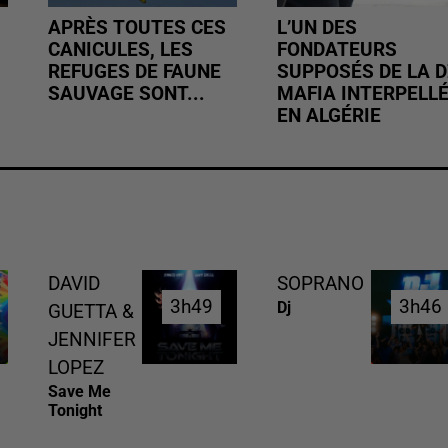
APRÈS TOUTES CES
L’UN DES
CANICULES, LES
FONDATEURS
REFUGES DE FAUNE
SUPPOSÉS DE LA D
SAUVAGE SONT...
MAFIA INTERPELL
EN ALGÉRIE
DAVID
SOPRANO
3h49
3h49
3h46
3h46
Dj
GUETTA &
JENNIFER
LOPEZ
Save Me
Tonight