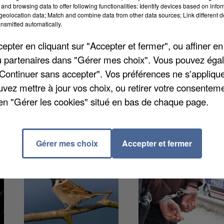
and browsing data to offer following functionalities: Identify devices based on infor
eolocation data; Match and combine data from other data sources; Link different de
nsmitted automatically.
 sa tournée en Seine-et-Marne mercredi dernier. Alor
ué à Ferrière-en-Brie par une voiture qui a fait demi-tou
pter en cliquant sur "Accepter et fermer", ou affiner en
mes blanches l'ont forcé à monter dans une voiture
/ou partenaires dans "Gérer mes choix". Vous pouvez éga
 forêt de Thorigny-sur-Marne. Les clients ne seront
"Continuer sans accepter". Vos préférences ne s'appliqu
uvez mettre à jour vos choix, ou retirer votre consenteme
en "Gérer les cookies" situé en bas de chaque page.
Gérer mes choix
Accepter et fermer