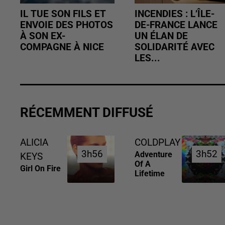
IL TUE SON FILS ET
INCENDIES : L’ÎLE-
ENVOIE DES PHOTOS
DE-FRANCE LANCE
À SON EX-
UN ÉLAN DE
COMPAGNE À NICE
SOLIDARITÉ AVEC
LES...
RÉCEMMENT DIFFUSÉ
ALICIA
COLDPLAY
3h56
3h56
3h52
3h52
Adventure
KEYS
Of A
Girl On Fire
Lifetime