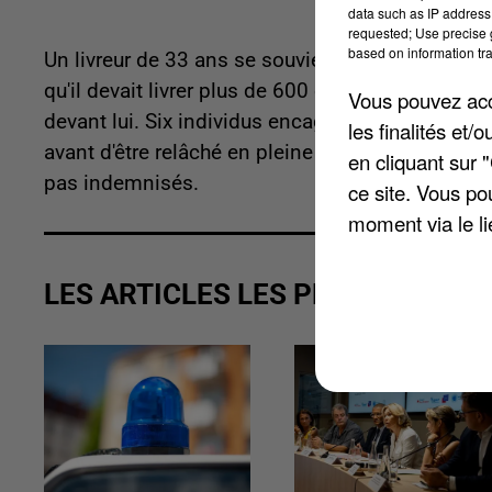
data such as IP address 
requested; Use precise g
based on information tra
Un livreur de 33 ans se souviendra longtemps de
qu'il devait livrer plus de 600 colis, il a été bloq
Vous pouvez acce
devant lui. Six individus encagoulés munis d'ar
les finalités et
avant d'être relâché en pleine campagne, dans la
en cliquant sur 
pas indemnisés.
ce site. Vous po
moment via le li
LES ARTICLES LES PLUS VUS