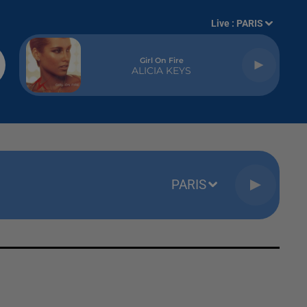
Live :
PARIS
Girl On Fire
ALICIA KEYS
PARIS