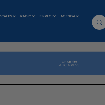
OCALES
RADIO
EMPLOI
AGENDA
Girl On Fire
ALICIA KEYS