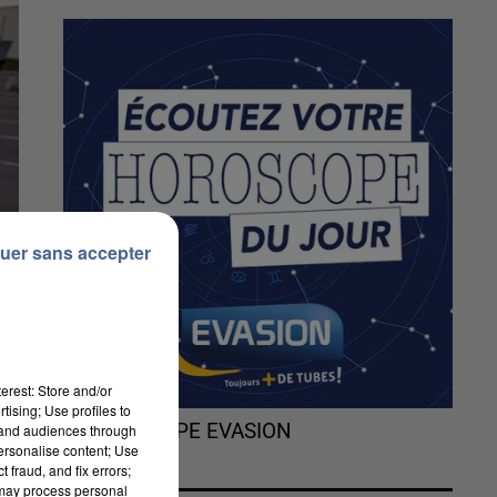
uer sans accepter
erest: Store and/or
tising; Use profiles to
L'HOROSCOPE EVASION
tand audiences through
personalise content; Use
 fraud, and fix errors;
 may process personal