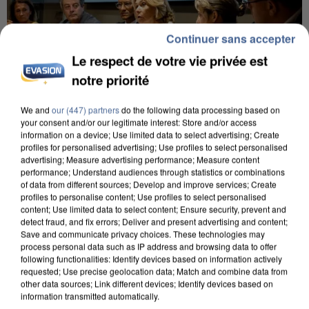
Continuer sans accepter
Le respect de votre vie privée est
notre priorité
We and
our (447) partners
do the following data processing based on
your consent and/or our legitimate interest: Store and/or access
information on a device; Use limited data to select advertising; Create
INCENDIES : L’ÎLE-DE-FRANCE LANCE UN ÉLAN
profiles for personalised advertising; Use profiles to select personalised
DE SOLIDARITÉ AVEC LES...
advertising; Measure advertising performance; Measure content
performance; Understand audiences through statistics or combinations
of data from different sources; Develop and improve services; Create
profiles to personalise content; Use profiles to select personalised
content; Use limited data to select content; Ensure security, prevent and
detect fraud, and fix errors; Deliver and present advertising and content;
Save and communicate privacy choices. These technologies may
process personal data such as IP address and browsing data to offer
following functionalities: Identify devices based on information actively
requested; Use precise geolocation data; Match and combine data from
other data sources; Link different devices; Identify devices based on
information transmitted automatically.