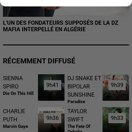
L’UN DES FONDATEURS SUPPOSÉS DE LA DZ
MAFIA INTERPELLÉ EN ALGÉRIE
RÉCEMMENT DIFFUSÉ
SIENNA
DJ SNAKE ET
9h41
9h41
9h39
9h39
SPIRO
BIPOLAR
Die On This Hill
SUNSHINE
Paradise
CHARLIE
TAYLOR
9h36
9h36
9h33
9h33
PUTH
SWIFT
Marvin Gaye
The Fate Of
Ophelia