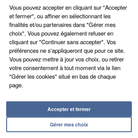
Un cofondateur du réseau avait été interpellé
Vous pouvez accepter en cliquant sur "Accepter
quelques jours plus tôt.
et fermer", ou affiner en sélectionnant les
finalités et/ou partenaires dans "Gérer mes
choix". Vous pouvez également refuser en
cliquant sur "Continuer sans accepter". Vos
préférences ne s'appliqueront que pour ce site.
Vous pouvez mettre à jour vos choix, ou retirer
votre consentement à tout moment via le lien
"Gérer les cookies" situé en bas de chaque
page.
Accepter et fermer
6 août 2026
Gérer mes choix
Gabriel Attal et Raphaël Glucksmann visés par des
ingérences...