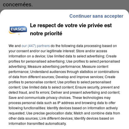
concernées.
Continuer sans accepter
Le respect de votre vie privée est
notre priorité
We and
our (447) partners
do the following data processing based on
your consent and/or our legitimate interest: Store and/or access
information on a device; Use limited data to select advertising; Create
profiles for personalised advertising; Use profiles to select personalised
advertising; Measure advertising performance; Measure content
performance; Understand audiences through statistics or combinations
of data from different sources; Develop and improve services; Create
profiles to personalise content; Use profiles to select personalised
content; Use limited data to select content; Ensure security, prevent and
detect fraud, and fix errors; Deliver and present advertising and content;
Save and communicate privacy choices. These technologies may
process personal data such as IP address and browsing data to offer
following functionalities: Identify devices based on information actively
8h00
requested; Use precise geolocation data; Match and combine data from
Un second cadre de la DZ Mafia interpellé en
other data sources; Link different devices; Identify devices based on
Algérie
information transmitted automatically.