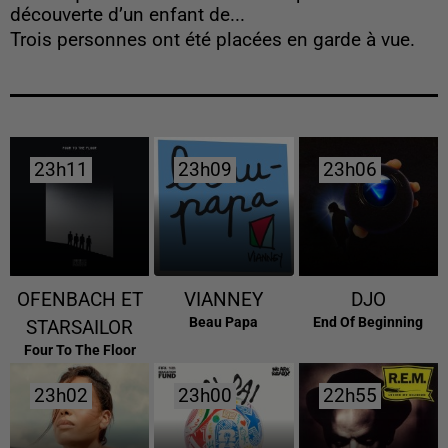
découverte d’un enfant de...
Trois personnes ont été placées en garde à vue.
23h11
23h11
23h09
23h09
23h06
23h06
OFENBACH ET
VIANNEY
DJO
Beau Papa
End Of Beginning
STARSAILOR
Four To The Floor
23h02
23h02
23h00
23h00
22h55
22h55