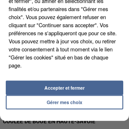
et fermer", ou affiner en sélectionnant les
UN SECOND CADRE DE LA DZ MAFIA
finalités et/ou partenaires dans "Gérer mes
INTERPELLÉ EN ALGÉRIE
choix". Vous pouvez également refuser en
cliquant sur "Continuer sans accepter". Vos
préférences ne s'appliqueront que pour ce site.
Vous pouvez mettre à jour vos choix, ou retirer
votre consentement à tout moment via le lien
"Gérer les cookies" situé en bas de chaque
page.
Accepter et fermer
Gérer mes choix
UNE TOURISTE DE L’OISE EMPORTÉE PAR UNE
COULÉE DE BOUE EN HAUTE-SAVOIE