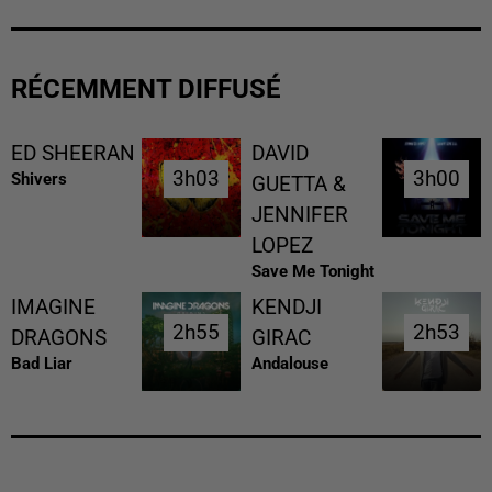
RÉCEMMENT DIFFUSÉ
ED SHEERAN
DAVID
3h03
3h03
3h00
3h00
Shivers
GUETTA &
JENNIFER
LOPEZ
Save Me Tonight
IMAGINE
KENDJI
2h55
2h55
2h53
2h53
DRAGONS
GIRAC
Bad Liar
Andalouse