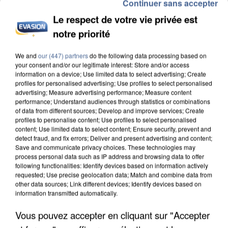
Continuer sans accepter
Le respect de votre vie privée est
notre priorité
L’UN DES FONDATEURS SUPPOSÉS DE LA DZ
MAFIA INTERPELLÉ EN ALGÉRIE
We and
our (447) partners
do the following data processing based on
your consent and/or our legitimate interest: Store and/or access
information on a device; Use limited data to select advertising; Create
profiles for personalised advertising; Use profiles to select personalised
advertising; Measure advertising performance; Measure content
performance; Understand audiences through statistics or combinations
of data from different sources; Develop and improve services; Create
profiles to personalise content; Use profiles to select personalised
content; Use limited data to select content; Ensure security, prevent and
detect fraud, and fix errors; Deliver and present advertising and content;
Save and communicate privacy choices. These technologies may
process personal data such as IP address and browsing data to offer
following functionalities: Identify devices based on information actively
requested; Use precise geolocation data; Match and combine data from
other data sources; Link different devices; Identify devices based on
information transmitted automatically.
Vous pouvez accepter en cliquant sur "Accepter