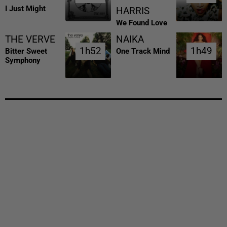
I Just Might
HARRIS
We Found Love
THE VERVE
NAIKA
1h52
1h52
1h49
1h49
Bitter Sweet
One Track Mind
Symphony