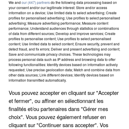
We and
our (447) partners
do the following data processing based on
your consent and/or our legitimate interest: Store and/or access
information on a device; Use limited data to select advertising; Create
profiles for personalised advertising; Use profiles to select personalised
advertising; Measure advertising performance; Measure content
performance; Understand audiences through statistics or combinations
of data from different sources; Develop and improve services; Create
profiles to personalise content; Use profiles to select personalised
content; Use limited data to select content; Ensure security, prevent and
detect fraud, and fix errors; Deliver and present advertising and content;
Save and communicate privacy choices. These technologies may
process personal data such as IP address and browsing data to offer
following functionalities: Identify devices based on information actively
requested; Use precise geolocation data; Match and combine data from
other data sources; Link different devices; Identify devices based on
information transmitted automatically.
APRÈS TOUTES CES CANICULES, LES REFUGES
DE FAUNE SAUVAGE SONT...
Vous pouvez accepter en cliquant sur "Accepter
et fermer", ou affiner en sélectionnant les
finalités et/ou partenaires dans "Gérer mes
choix". Vous pouvez également refuser en
cliquant sur "Continuer sans accepter". Vos