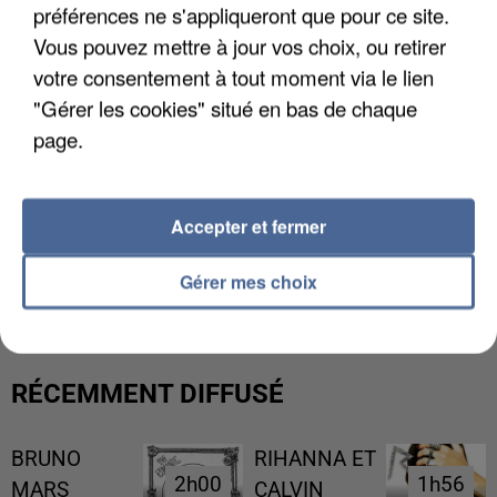
préférences ne s'appliqueront que pour ce site.
Vous pouvez mettre à jour vos choix, ou retirer
votre consentement à tout moment via le lien
"Gérer les cookies" situé en bas de chaque
page.
Accepter et fermer
L’UN DES FONDATEURS SUPPOSÉS DE LA DZ
MAFIA INTERPELLÉ EN ALGÉRIE
Gérer mes choix
RÉCEMMENT DIFFUSÉ
BRUNO
RIHANNA ET
2h00
2h00
1h56
1h56
MARS
CALVIN