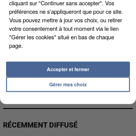
cliquant sur "Continuer sans accepter". Vos
préférences ne s'appliqueront que pour ce site.
Vous pouvez mettre à jour vos choix, ou retirer
votre consentement à tout moment via le lien
"Gérer les cookies" situé en bas de chaque
page.
Accepter et fermer
Gérer mes choix
UNE TOURISTE DE L’OISE EMPORTÉE PAR UNE
COULÉE DE BOUE EN HAUTE-SAVOIE
RÉCEMMENT DIFFUSÉ