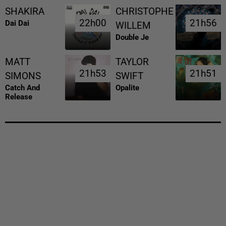
SHAKIRA
CHRISTOPHE
22h00
22h00
21h56
21h56
Dai Dai
WILLEM
Double Je
MATT
TAYLOR
21h53
21h53
21h51
21h51
SIMONS
SWIFT
Catch And
Opalite
Release