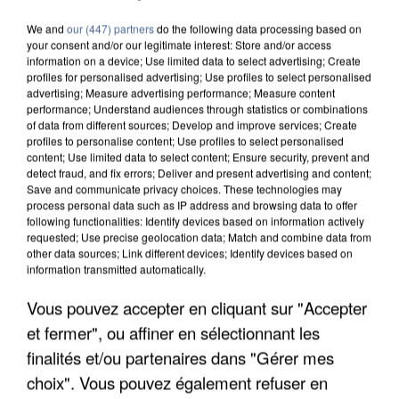
We and
our (447) partners
do the following data processing based on
your consent and/or our legitimate interest: Store and/or access
information on a device; Use limited data to select advertising; Create
profiles for personalised advertising; Use profiles to select personalised
advertising; Measure advertising performance; Measure content
performance; Understand audiences through statistics or combinations
of data from different sources; Develop and improve services; Create
profiles to personalise content; Use profiles to select personalised
content; Use limited data to select content; Ensure security, prevent and
detect fraud, and fix errors; Deliver and present advertising and content;
Save and communicate privacy choices. These technologies may
process personal data such as IP address and browsing data to offer
following functionalities: Identify devices based on information actively
requested; Use precise geolocation data; Match and combine data from
other data sources; Link different devices; Identify devices based on
information transmitted automatically.
Vous pouvez accepter en cliquant sur "Accepter
UN SECOND CADRE DE LA DZ MAFIA
INTERPELLÉ EN ALGÉRIE
et fermer", ou affiner en sélectionnant les
finalités et/ou partenaires dans "Gérer mes
choix". Vous pouvez également refuser en