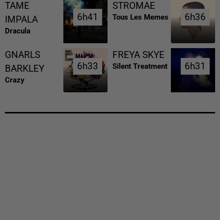
TAME
STROMAE
6h41
6h41
6h36
6h36
Tous Les Memes
IMPALA
Dracula
GNARLS
FREYA SKYE
6h33
6h33
6h31
6h31
Silent Treatment
BARKLEY
Crazy