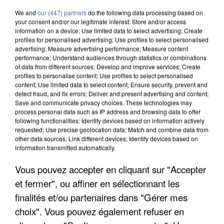
We and
our (447) partners
do the following data processing based on
your consent and/or our legitimate interest: Store and/or access
information on a device; Use limited data to select advertising; Create
profiles for personalised advertising; Use profiles to select personalised
advertising; Measure advertising performance; Measure content
performance; Understand audiences through statistics or combinations
of data from different sources; Develop and improve services; Create
profiles to personalise content; Use profiles to select personalised
content; Use limited data to select content; Ensure security, prevent and
detect fraud, and fix errors; Deliver and present advertising and content;
Save and communicate privacy choices. These technologies may
process personal data such as IP address and browsing data to offer
following functionalities: Identify devices based on information actively
requested; Use precise geolocation data; Match and combine data from
other data sources; Link different devices; Identify devices based on
information transmitted automatically.
UN SECOND CADRE DE LA DZ MAFIA
Vous pouvez accepter en cliquant sur "Accepter
INTERPELLÉ EN ALGÉRIE
et fermer", ou affiner en sélectionnant les
finalités et/ou partenaires dans "Gérer mes
choix". Vous pouvez également refuser en