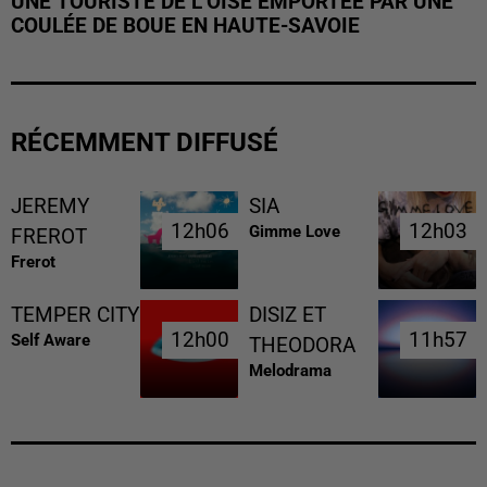
UNE TOURISTE DE L’OISE EMPORTÉE PAR UNE
COULÉE DE BOUE EN HAUTE-SAVOIE
RÉCEMMENT DIFFUSÉ
JEREMY
SIA
12h06
12h06
12h03
12h03
Gimme Love
FREROT
Frerot
TEMPER CITY
DISIZ ET
12h00
12h00
11h57
11h57
Self Aware
THEODORA
Melodrama