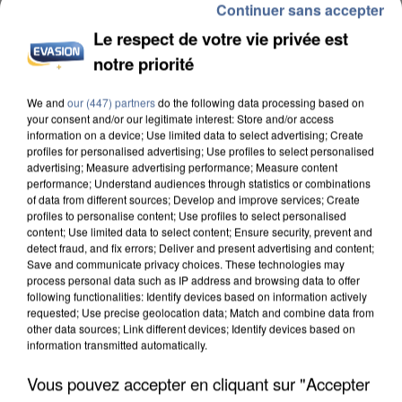
Continuer sans accepter
Le respect de votre vie privée est
notre priorité
We and
our (447) partners
do the following data processing based on
L’UN DES FONDATEURS SUPPOSÉS DE LA DZ
your consent and/or our legitimate interest: Store and/or access
MAFIA INTERPELLÉ EN ALGÉRIE
information on a device; Use limited data to select advertising; Create
profiles for personalised advertising; Use profiles to select personalised
advertising; Measure advertising performance; Measure content
performance; Understand audiences through statistics or combinations
of data from different sources; Develop and improve services; Create
profiles to personalise content; Use profiles to select personalised
content; Use limited data to select content; Ensure security, prevent and
detect fraud, and fix errors; Deliver and present advertising and content;
Save and communicate privacy choices. These technologies may
process personal data such as IP address and browsing data to offer
following functionalities: Identify devices based on information actively
requested; Use precise geolocation data; Match and combine data from
other data sources; Link different devices; Identify devices based on
information transmitted automatically.
Vous pouvez accepter en cliquant sur "Accepter