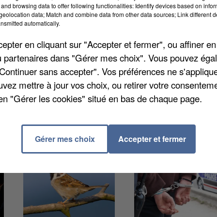
and browsing data to offer following functionalities: Identify devices based on infor
eolocation data; Match and combine data from other data sources; Link different de
l'encontre du parc d'attractions de Chessy pour un
nsmitted automatically.
ait été grièvement blessé à la tête par une poutre qui
pter en cliquant sur "Accepter et fermer", ou affiner en
train de la mine. Le tribunal correctionnel de Meaux a
/ou partenaires dans "Gérer mes choix". Vous pouvez éga
ucune charge contre la société Euro Disney, en charge 
"Continuer sans accepter". Vos préférences ne s'appliqu
 pour sa part qu'il y a eu « violation manifestement
uvez mettre à jour vos choix, ou retirer votre consenteme
dence ».
en "Gérer les cookies" situé en bas de chaque page.
Gérer mes choix
Accepter et fermer