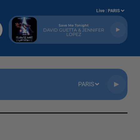
Live :
PARIS
Save Me Tonight
DAVID GUETTA & JENNIFER
LOPEZ
PARIS