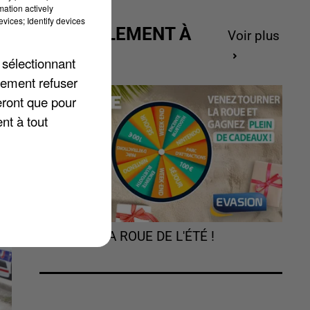
mation actively
vices; Identify devices
ACTUELLEMENT À
Voir plus
GAGNER
 sélectionnant
lement refuser
de
eront que pour
nt à tout
TOURNEZ LA ROUE DE L'ÉTÉ !