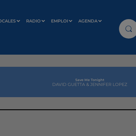
OCALES
RADIO
EMPLOI
AGENDA
Save Me Tonight
DAVID GUETTA & JENNIFER LOPEZ