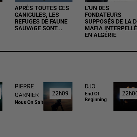
APRÈS TOUTES CES
L’UN DES
CANICULES, LES
FONDATEURS
REFUGES DE FAUNE
SUPPOSÉS DE LA D
SAUVAGE SONT...
MAFIA INTERPELL
EN ALGÉRIE
PIERRE
DJO
22h09
22h09
22h0
22h0
End Of
GARNIER
Beginning
Nous On Sait