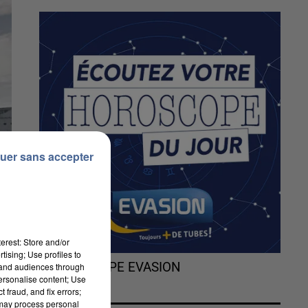
uer sans accepter
erest: Store and/or
tising; Use profiles to
L'HOROSCOPE EVASION
tand audiences through
personalise content; Use
 fraud, and fix errors;
 may process personal