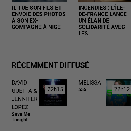
IL TUE SON FILS ET
INCENDIES : L’ÎLE-
ENVOIE DES PHOTOS
DE-FRANCE LANCE
À SON EX-
UN ÉLAN DE
COMPAGNE À NICE
SOLIDARITÉ AVEC
LES...
RÉCEMMENT DIFFUSÉ
DAVID
MELISSA
22h15
22h15
22h12
22h12
555
GUETTA &
JENNIFER
LOPEZ
Save Me
Tonight