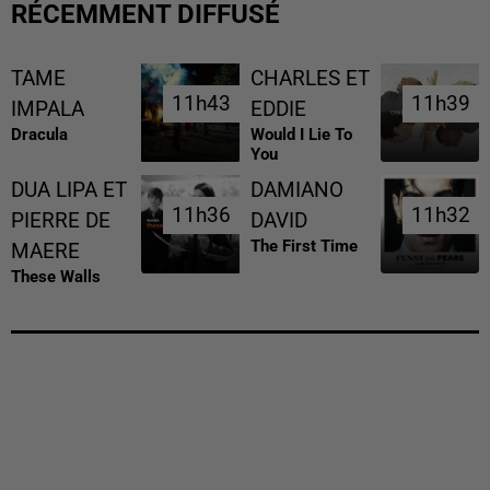
RÉCEMMENT DIFFUSÉ
TAME
CHARLES ET
11h43
11h43
11h39
11h39
IMPALA
EDDIE
Dracula
Would I Lie To
You
DUA LIPA ET
DAMIANO
11h36
11h36
11h32
11h32
PIERRE DE
DAVID
The First Time
MAERE
These Walls