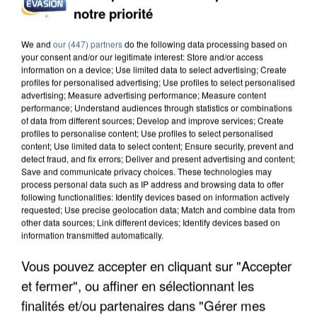
INCENDIES : L’ÎLE-DE-FRANCE LANCE UN ÉLAN
notre priorité
DE SOLIDARITÉ AVEC LES...
We and
our (447) partners
do the following data processing based on
your consent and/or our legitimate interest: Store and/or access
information on a device; Use limited data to select advertising; Create
profiles for personalised advertising; Use profiles to select personalised
advertising; Measure advertising performance; Measure content
performance; Understand audiences through statistics or combinations
of data from different sources; Develop and improve services; Create
profiles to personalise content; Use profiles to select personalised
content; Use limited data to select content; Ensure security, prevent and
detect fraud, and fix errors; Deliver and present advertising and content;
Save and communicate privacy choices. These technologies may
process personal data such as IP address and browsing data to offer
following functionalities: Identify devices based on information actively
requested; Use precise geolocation data; Match and combine data from
other data sources; Link different devices; Identify devices based on
information transmitted automatically.
Vous pouvez accepter en cliquant sur "Accepter
APRÈS TOUTES CES CANICULES, LES REFUGES
et fermer", ou affiner en sélectionnant les
DE FAUNE SAUVAGE SONT...
finalités et/ou partenaires dans "Gérer mes