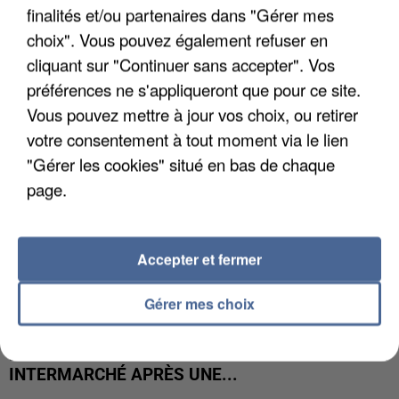
finalités et/ou partenaires dans "Gérer mes
UNE TOURISTE DE L’OISE EMPORTÉE PAR UNE
COULÉE DE BOUE EN HAUTE-SAVOIE
choix". Vous pouvez également refuser en
cliquant sur "Continuer sans accepter". Vos
préférences ne s'appliqueront que pour ce site.
Vous pouvez mettre à jour vos choix, ou retirer
votre consentement à tout moment via le lien
"Gérer les cookies" situé en bas de chaque
page.
Accepter et fermer
Gérer mes choix
LES DONNÉES DE 300 000 CLIENTS DÉROBÉES À
INTERMARCHÉ APRÈS UNE...