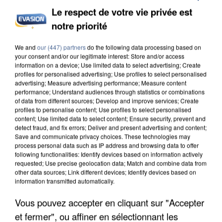
Le respect de votre vie privée est
notre priorité
UN SECOND CADRE DE LA DZ MAFIA
We and
our (447) partners
do the following data processing based on
INTERPELLÉ EN ALGÉRIE
your consent and/or our legitimate interest: Store and/or access
information on a device; Use limited data to select advertising; Create
profiles for personalised advertising; Use profiles to select personalised
advertising; Measure advertising performance; Measure content
performance; Understand audiences through statistics or combinations
of data from different sources; Develop and improve services; Create
profiles to personalise content; Use profiles to select personalised
content; Use limited data to select content; Ensure security, prevent and
detect fraud, and fix errors; Deliver and present advertising and content;
Save and communicate privacy choices. These technologies may
process personal data such as IP address and browsing data to offer
following functionalities: Identify devices based on information actively
requested; Use precise geolocation data; Match and combine data from
other data sources; Link different devices; Identify devices based on
information transmitted automatically.
Vous pouvez accepter en cliquant sur "Accepter
et fermer", ou affiner en sélectionnant les