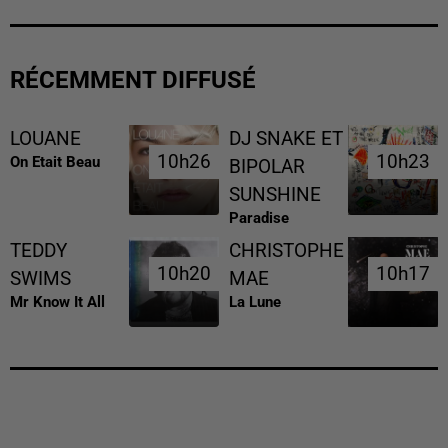
RÉCEMMENT DIFFUSÉ
LOUANE
DJ SNAKE ET
10h26
10h26
10h23
10h23
On Etait Beau
BIPOLAR
SUNSHINE
Paradise
TEDDY
CHRISTOPHE
10h20
10h20
10h17
10h17
SWIMS
MAE
Mr Know It All
La Lune