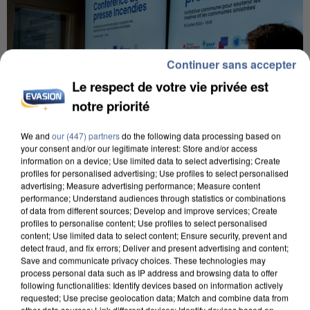
Continuer sans accepter
Le respect de votre vie privée est
notre priorité
We and
our (447) partners
do the following data processing based on
your consent and/or our legitimate interest: Store and/or access
information on a device; Use limited data to select advertising; Create
profiles for personalised advertising; Use profiles to select personalised
advertising; Measure advertising performance; Measure content
performance; Understand audiences through statistics or combinations
INCENDIES : L’ÎLE-DE-FRANCE LANCE UN ÉLAN
of data from different sources; Develop and improve services; Create
DE SOLIDARITÉ AVEC LES...
profiles to personalise content; Use profiles to select personalised
content; Use limited data to select content; Ensure security, prevent and
detect fraud, and fix errors; Deliver and present advertising and content;
Save and communicate privacy choices. These technologies may
process personal data such as IP address and browsing data to offer
following functionalities: Identify devices based on information actively
requested; Use precise geolocation data; Match and combine data from
other data sources; Link different devices; Identify devices based on