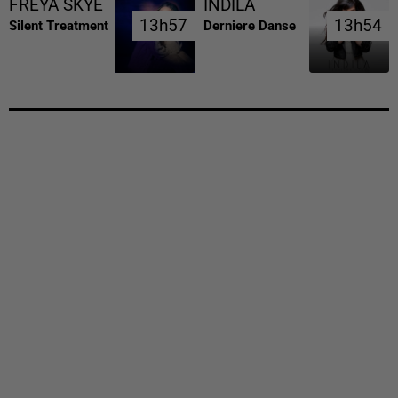
FREYA SKYE
INDILA
13h57
13h57
13h54
13h54
Silent Treatment
Derniere Danse