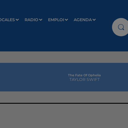
OCALES
RADIO
EMPLOI
AGENDA
The Fate Of Ophelia
TAYLOR SWIFT