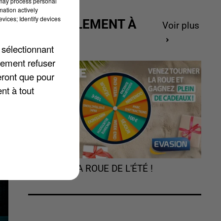
 may process personal
mation actively
vices; Identify devices
ACTUELLEMENT À
Voir plus
GAGNER
,
 sélectionnant
le
lement refuser
eront que pour
nt à tout
TOURNEZ LA ROUE DE L'ÉTÉ !