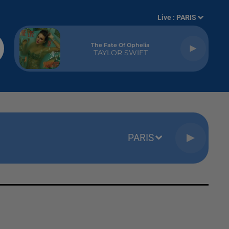
Live :
PARIS
The Fate Of Ophelia
TAYLOR SWIFT
PARIS