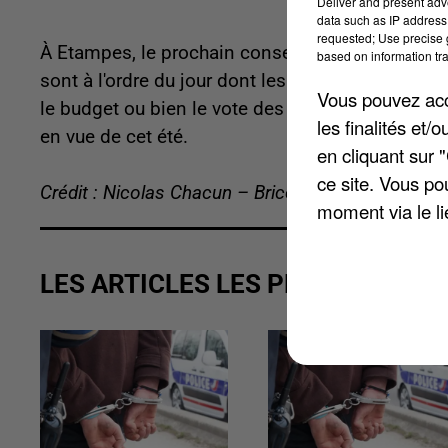
Deliver and present adv
data such as IP address 
requested; Use precise g
À Etampes, le prochain conseil municipal aura l
based on information tra
sont à l'ordre du jour dont les indemnités des élu
Vous pouvez acce
le budget ou bien le vote des taux des taxes dir
les finalités et
en vue de cet été.
en cliquant sur 
ce site. Vous po
Crédit : Nicolas Chacun – Brice Charrier
moment via le li
LES ARTICLES LES PLUS VUS