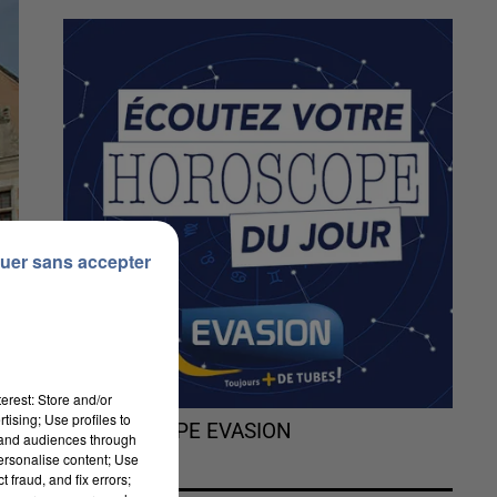
uer sans accepter
erest: Store and/or
tising; Use profiles to
L'HOROSCOPE EVASION
tand audiences through
personalise content; Use
 fraud, and fix errors;