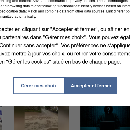
ertising and content; Save and communicate privacy choices. These technologies
and browsing data to offer following functionalities: Identify devices based on infor
eolocation data; Match and combine data from other data sources; Link different de
ieu jeudi soir. On compte pas moins de 21 points qui
nsmitted automatically.
s, le contrat de ville avec l'attribution de subventions
pter en cliquant sur "Accepter et fermer", ou affiner en
ectes pour 2022. Il sera aussi question du plan canicu
/ou partenaires dans "Gérer mes choix". Vous pouvez éga
"Continuer sans accepter". Vos préférences ne s'appliqu
uvez mettre à jour vos choix, ou retirer votre consenteme
en "Gérer les cookies" situé en bas de chaque page.
Gérer mes choix
Accepter et fermer