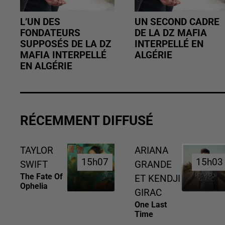
L’UN DES
UN SECOND CADRE
FONDATEURS
DE LA DZ MAFIA
SUPPOSÉS DE LA DZ
INTERPELLÉ EN
MAFIA INTERPELLÉ
ALGÉRIE
EN ALGÉRIE
RÉCEMMENT DIFFUSÉ
TAYLOR
ARIANA
15h07
15h07
15h03
15h03
SWIFT
GRANDE
The Fate Of
ET KENDJI
Ophelia
GIRAC
One Last
Time