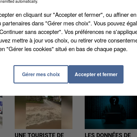
nsmitted automatically.
venir à garder ses trois enfants près d'elle. Cette
pter en cliquant sur "Accepter et fermer", ou affiner en
n témoignage puissant mais elle cherche surtout,
/ou partenaires dans "Gérer mes choix". Vous pouvez éga
tuation ». « Mes fils, ma bataille – Le combat infernal
"Continuer sans accepter". Vos préférences ne s'appliqu
ey Laurent.
uvez mettre à jour vos choix, ou retirer votre consenteme
en "Gérer les cookies" situé en bas de chaque page.
Gérer mes choix
Accepter et fermer
UNE TOURISTE DE
LES DONNÉES DE