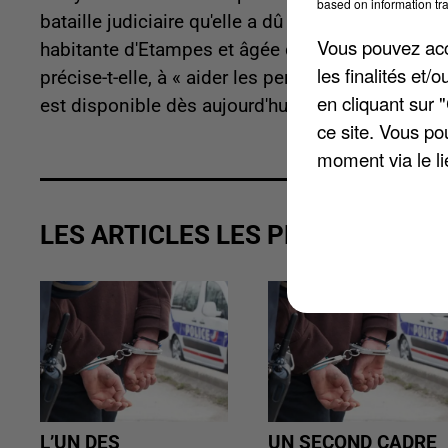
based on information tra
bataille judiciaire qu'elle a dû affronter pour par
Vous pouvez acce
habitante d'Etampes et âgée de 33 ans y livre u
les finalités et
précise-t-elle, à « aider les personnes dans sa si
en cliquant sur 
est disponible dès aujourd'hui aux éditions Sydn
ce site. Vous po
moment via le li
LES ARTICLES LES PLUS VUS
L’UN DES
UN SECOND CADRE