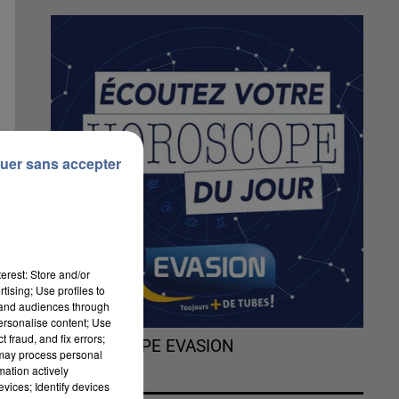
uer sans accepter
erest: Store and/or
tising; Use profiles to
tand audiences through
personalise content; Use
 fraud, and fix errors;
L'HOROSCOPE EVASION
 may process personal
mation actively
vices; Identify devices