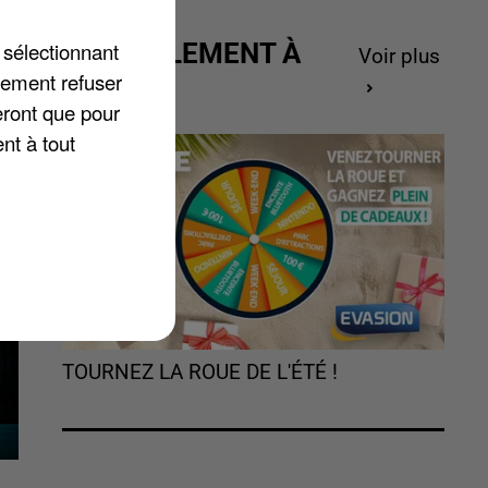
 sélectionnant
ACTUELLEMENT À
Voir plus
lement refuser
GAGNER
 »
eront que pour
nt à tout
TOURNEZ LA ROUE DE L'ÉTÉ !