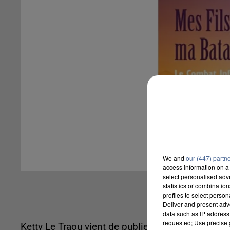
We and
our (447) partn
access information on a 
select personalised ad
statistics or combinatio
profiles to select person
Deliver and present adv
data such as IP address 
requested; Use precise g
Ketty Le Traou vient de publier un livre dans le