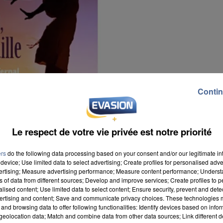
Contin
Le respect de votre vie privée est notre priorité
ers
do the following data processing based on your consent and/or our legitimate int
device; Use limited data to select advertising; Create profiles for personalised adver
vertising; Measure advertising performance; Measure content performance; Unders
ns of data from different sources; Develop and improve services; Create profiles to 
alised content; Use limited data to select content; Ensure security, prevent and detect
ertising and content; Save and communicate privacy choices. These technologies
and browsing data to offer following functionalities: Identify devices based on infor
eolocation data; Match and combine data from other data sources; Link different de
quel elle raconte sa rupture avec son compagnon et la