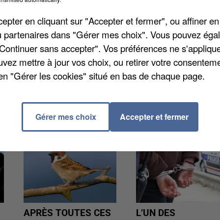
on avec sursis pour avoir frappé à coups de ciseau
pter en cliquant sur "Accepter et fermer", ou affiner en
aits se sont déroulés lundi lors d'une dispute qui a
/ou partenaires dans "Gérer mes choix". Vous pouvez éga
n'avait pas porté plainte, s'est vue prescrire 10 jours
"Continuer sans accepter". Vos préférences ne s'appliqu
e tout en contestant avoir voulu tuer. Elle a également
uvez mettre à jour vos choix, ou retirer votre consenteme
s un long moment.
en "Gérer les cookies" situé en bas de chaque page.
Gérer mes choix
Accepter et fermer
APRÈS TOUTES CES
L’UN DES