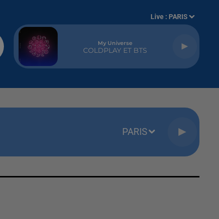
Live :
PARIS
My Universe
COLDPLAY ET BTS
PARIS