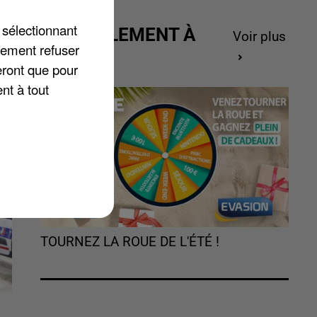
x
 sélectionnant
ACTUELLEMENT À
Voir plus
lement refuser
GAGNER
eront que pour
nt à tout
TOURNEZ LA ROUE DE L'ÉTÉ !