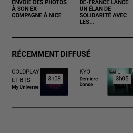
ENVOIE DES PHOTOS
DE-FRANCE LANCE
À SON EX-
UN ÉLAN DE
COMPAGNE À NICE
SOLIDARITÉ AVEC
LES...
RÉCEMMENT DIFFUSÉ
COLDPLAY
KYO
3h09
3h09
3h05
3h05
Derniere
ET BTS
Danse
My Universe