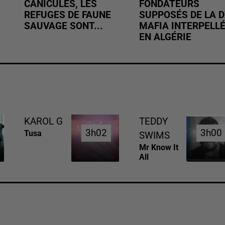
CANICULES, LES
FONDATEURS
REFUGES DE FAUNE
SUPPOSÉS DE LA D
SAUVAGE SONT...
MAFIA INTERPELL
EN ALGÉRIE
KAROL G
TEDDY
3h02
3h02
3h00
3h00
Tusa
SWIMS
Mr Know It
All