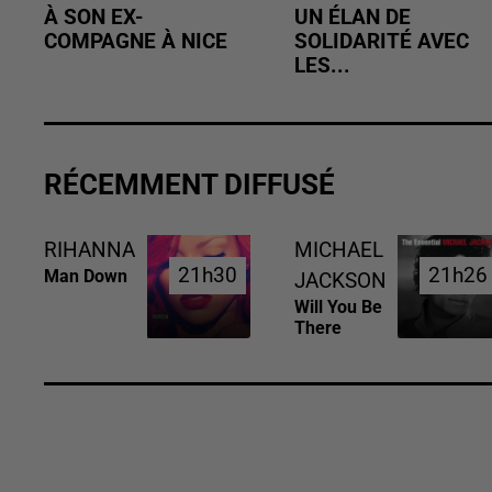
À SON EX-
UN ÉLAN DE
COMPAGNE À NICE
SOLIDARITÉ AVEC
LES...
RÉCEMMENT DIFFUSÉ
RIHANNA
MICHAEL
21h30
21h30
21h26
21h26
Man Down
JACKSON
Will You Be
There