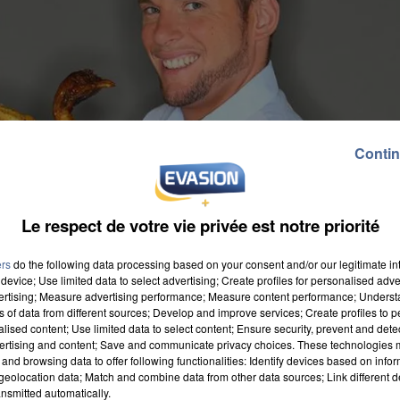
Contin
Le respect de votre vie privée est notre priorité
ers
do the following data processing based on your consent and/or our legitimate int
device; Use limited data to select advertising; Create profiles for personalised adver
vertising; Measure advertising performance; Measure content performance; Unders
ns of data from different sources; Develop and improve services; Create profiles to 
alised content; Use limited data to select content; Ensure security, prevent and detect
ertising and content; Save and communicate privacy choices. These technologies
and browsing data to offer following functionalities: Identify devices based on infor
eolocation data; Match and combine data from other data sources; Link different de
 télé sur M6 c'est le moment de vous manifester. La
nsmitted automatically.