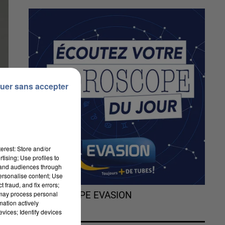
uer sans accepter
erest: Store and/or
tising; Use profiles to
tand audiences through
personalise content; Use
 fraud, and fix errors;
 may process personal
L'HOROSCOPE EVASION
mation actively
vices; Identify devices