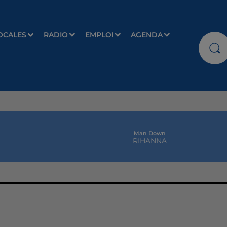
OCALES
RADIO
EMPLOI
AGENDA
Man Down
RIHANNA