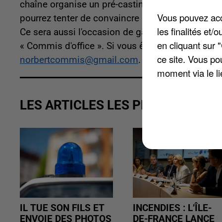
chaîne organise un pré-casting dans la Somme. 
Vous pouvez acce
pourrez tenter de convaincre le jury pour partici
les finalités et
Ce sera aussi l'occasion de gagner une place po
en cliquant sur 
« Commis d'office ». Si vous êtes intéressés n'h
ce site. Vous po
norbertcommis@gmail.com
.
moment via le li
LES ARTICLES LES PLUS VUS
IL TUE SON FILS ET
INCENDIES : L’ÎLE-
ENVOIE DES PHOTOS
DE-FRANCE LANCE