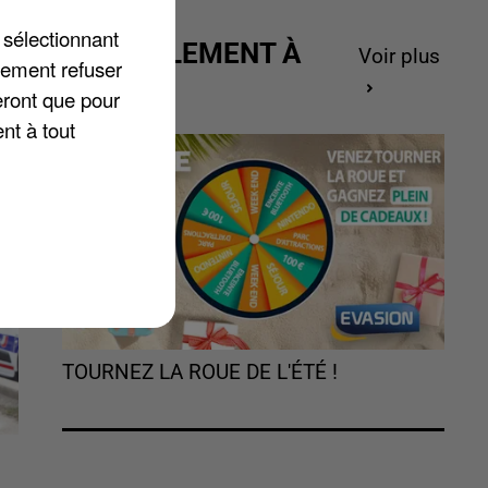
us
 sélectionnant
e.
ACTUELLEMENT À
Voir plus
lement refuser
GAGNER
eront que pour
nt à tout
TOURNEZ LA ROUE DE L'ÉTÉ !