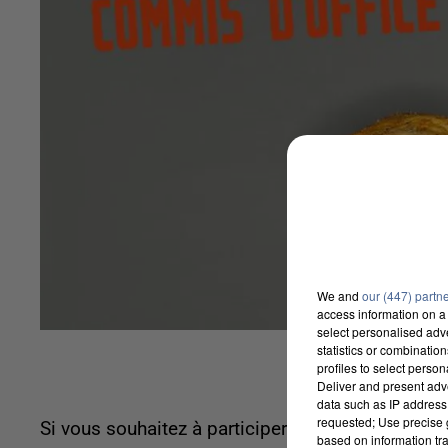
We and
our (447) partn
access information on a 
select personalised ad
statistics or combinatio
profiles to select person
Deliver and present adv
data such as IP address 
requested; Use precise g
Si vous souhaitez à participer aux émissions de
based on information tra