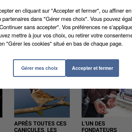
L'équipe sera à Gamaches le 6 octobre prochain. Vo
pter en cliquant sur "Accepter et fermer", ou affiner en
per à « La France à un incroyable talent » mais pas qu
/ou partenaires dans "Gérer mes choix". Vous pouvez éga
ur apprendre à cuisiner dans l'émission de Norbert,
"Continuer sans accepter". Vos préférences ne s'appliqu
ésitez pas à envoyer un mail à
uvez mettre à jour vos choix, ou retirer votre consenteme
en "Gérer les cookies" situé en bas de chaque page.
Gérer mes choix
Accepter et fermer
APRÈS TOUTES CES
L’UN DES
CANICULES, LES
FONDATEURS