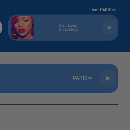
Live :
PARIS
Man Down
RIHANNA
PARIS