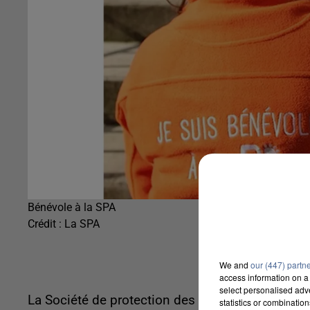
Bénévole à la SPA
Crédit :
La SPA
We and
our (447) partn
access information on a 
select personalised ad
La Société de protection des animaux est à la r
statistics or combinatio