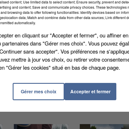
alised content; Use limited data to select content; Ensure security, prevent and detect
fications à la suite de signalements. Ils sont donc
ertising and content; Save and communicate privacy choices. These technologies
gir en concertation avec le pôle investigations » pour
and browsing data to offer following functionalities: Identify devices based on infor
eolocation data; Match and combine data from other data sources; Link different de
égal. Sachez que la SPA a mis en place une procédure
nsmitted automatically.
e deux entretiens (avec le référent départemental et/
pter en cliquant sur "Accepter et fermer", ou affiner en
r, validé par le Conseil d’Administration de la SPA, d
/ou partenaires dans "Gérer mes choix". Vous pouvez éga
 période d’essai de six mois, renouvelable une fois e
"Continuer sans accepter". Vos préférences ne s'appliqu
e. Vous pouvez retrouver plus de détails et adresser
uvez mettre à jour vos choix, ou retirer votre consenteme
en "Gérer les cookies" situé en bas de chaque page.
Gérer mes choix
Accepter et fermer