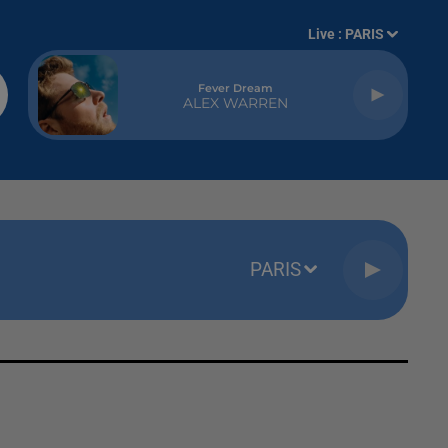
Live :
PARIS
Fever Dream
ALEX WARREN
PARIS