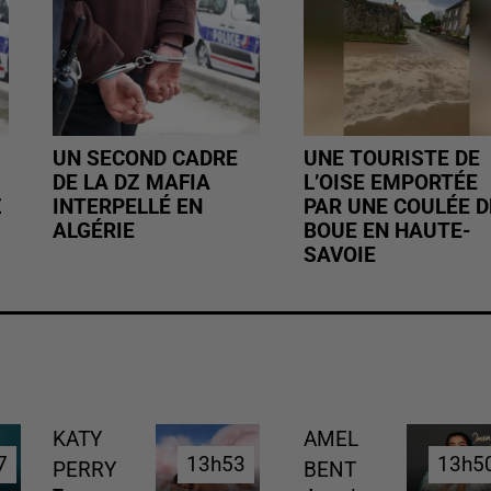
UN SECOND CADRE
UNE TOURISTE DE
DE LA DZ MAFIA
L’OISE EMPORTÉE
Z
INTERPELLÉ EN
PAR UNE COULÉE D
ALGÉRIE
BOUE EN HAUTE-
SAVOIE
KATY
AMEL
7
7
13h53
13h53
13h5
13h5
PERRY
BENT