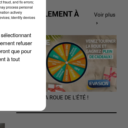
 fraud, and fix errors;
 may process personal
mation actively
ACTUELLEMENT À
Voir plus
vices; Identify devices
GAGNER
ou
 sélectionnant
e
lement refuser
t
eront que pour
nt à tout
TOURNEZ LA ROUE DE L'ÉTÉ !