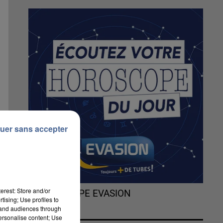
uer sans accepter
erest: Store and/or
L'HOROSCOPE EVASION
tising; Use profiles to
tand audiences through
s
personalise content; Use