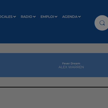
OCALES
RADIO
EMPLOI
AGENDA
Fever Dream
ALEX WARREN