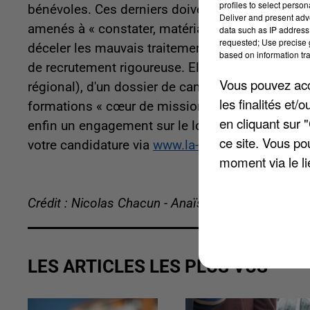
profiles to select person
bénévoles. Ces derniers doivent réaliser des véri
Deliver and present adv
amenés à « constater, matérialiser des faits et a
data such as IP address 
requested; Use precise g
déceler les mauvais traitements dans le cadre l
based on information tra
de recrutement rigoureuse. Elle est constituée d
Vous pouvez acce
régional), d'un dossier de candidature à compléte
les finalités et
formations « cœur de mission ». S'en suivent une
en cliquant sur 
enfin un engagement sur le long terme nécessair
ce site. Vous po
votre candidature via
www.la-spa.fr
.
moment via le li
Crédit : Nicolas Chacun - Anaïs Boubrit
LES ARTICLES LES PLUS VUS