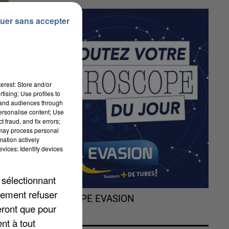
uer sans accepter
erest: Store and/or
tising; Use profiles to
tand audiences through
personalise content; Use
 fraud, and fix errors;
 may process personal
mation actively
vices; Identify devices
 sélectionnant
lement refuser
L'HOROSCOPE EVASION
eront que pour
nt à tout