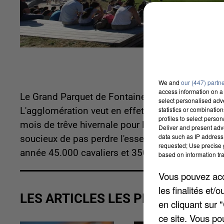
We and
our (447) partn
access information on a 
Le Grand Parquet de Fontainebleau ne sera peut-
select personalised ad
statistics or combinatio
L'agglomération veut en effet élargir le champ de
profiles to select person
mois de trêve hivernale pour le monde équestre
Deliver and present adv
data such as IP address 
soucieux de pas perdre l'essence même du lieu.
requested; Use precise g
année 45.000 cavaliers et 350.000 visiteurs.
based on information tra
Vous pouvez acce
les finalités et
LES ARTICLES LES PLUS VUS
en cliquant sur 
ce site. Vous po