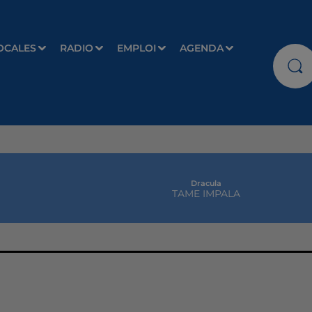
OCALES
RADIO
EMPLOI
AGENDA
Dracula
TAME IMPALA