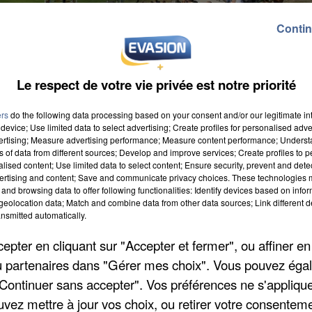
Contin
Le respect de votre vie privée est notre priorité
ers
do the following data processing based on your consent and/or our legitimate int
device; Use limited data to select advertising; Create profiles for personalised adver
être bientôt plus seulement réservé au cheval.
vertising; Measure advertising performance; Measure content performance; Unders
ns of data from different sources; Develop and improve services; Create profiles to 
s possibles sur le site, en particulier durant les cinq
alised content; Use limited data to select content; Ensure security, prevent and detect
, précise
Le Parisien
. Une volonté qui inquiète celui-ci,
ertising and content; Save and communicate privacy choices. These technologies
and browsing data to offer following functionalities: Identify devices based on infor
 Le Grand Parquet de Fontainebleau accueille chaque
eolocation data; Match and combine data from other data sources; Link different de
nsmitted automatically.
pter en cliquant sur "Accepter et fermer", ou affiner en
/ou partenaires dans "Gérer mes choix". Vous pouvez éga
"Continuer sans accepter". Vos préférences ne s'appliqu
uvez mettre à jour vos choix, ou retirer votre consenteme