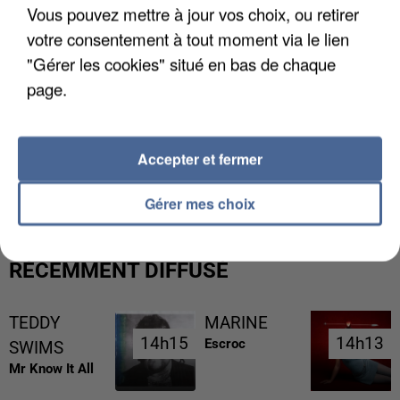
Vous pouvez mettre à jour vos choix, ou retirer
votre consentement à tout moment via le lien
"Gérer les cookies" situé en bas de chaque
page.
L’UN DES FONDATEURS SUPPOSÉS DE LA DZ
Accepter et fermer
MAFIA INTERPELLÉ EN ALGÉRIE
Gérer mes choix
RÉCEMMENT DIFFUSÉ
TEDDY
MARINE
14h15
14h15
14h13
14h13
Escroc
SWIMS
Mr Know It All