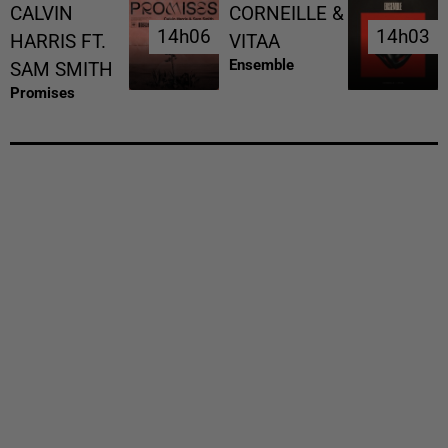
CALVIN
CORNEILLE &
14h06
14h06
14h03
14h03
HARRIS FT.
VITAA
Ensemble
SAM SMITH
Promises