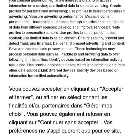
information on a device; Use limited data to select advertising; Create
profiles for personalised advertising; Use profiles to select personalised
advertising; Measure advertising performance; Measure content
performance; Understand audiences through statistics or combinations
of data from different sources; Develop and improve services; Create
profiles to personalise content; Use profiles to select personalised
content; Use limited data to select content; Ensure security, prevent and
detect fraud, and fix errors; Deliver and present advertising and content;
Save and communicate privacy choices. These technologies may
process personal data such as IP address and browsing data to offer
following functionalities: Identify devices based on information actively
requested; Use precise geolocation data; Match and combine data from
other data sources; Link different devices; Identify devices based on
APRÈS TOUTES CES CANICULES, LES REFUGES
information transmitted automatically.
DE FAUNE SAUVAGE SONT...
Vous pouvez accepter en cliquant sur "Accepter
et fermer", ou affiner en sélectionnant les
finalités et/ou partenaires dans "Gérer mes
choix". Vous pouvez également refuser en
cliquant sur "Continuer sans accepter". Vos
préférences ne s'appliqueront que pour ce site.