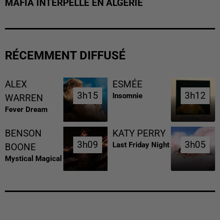
MAFIA INTERPELLÉ EN ALGÉRIE
RÉCEMMENT DIFFUSÉ
ALEX
ESMÉE
3h15
3h15
3h12
3h12
Insomnie
WARREN
Fever Dream
BENSON
KATY PERRY
3h09
3h09
3h05
3h05
Last Friday Night
BOONE
Mystical Magical