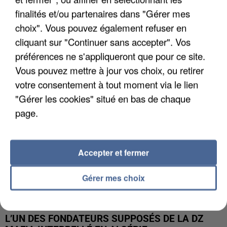
finalités et/ou partenaires dans "Gérer mes
APRÈS TOUTES CES CANICULES, LES REFUGES
choix". Vous pouvez également refuser en
DE FAUNE SAUVAGE SONT...
cliquant sur "Continuer sans accepter". Vos
préférences ne s'appliqueront que pour ce site.
Vous pouvez mettre à jour vos choix, ou retirer
votre consentement à tout moment via le lien
"Gérer les cookies" situé en bas de chaque
page.
Accepter et fermer
Gérer mes choix
L’UN DES FONDATEURS SUPPOSÉS DE LA DZ