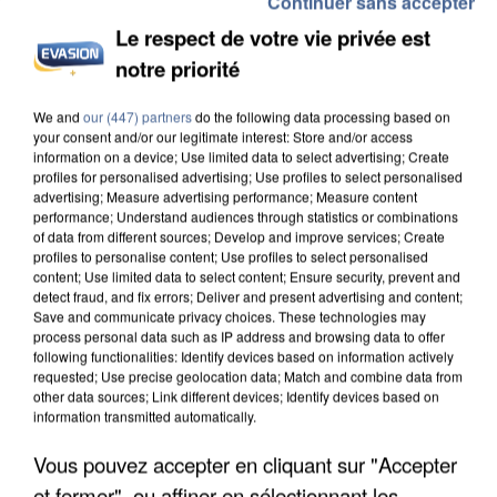
Continuer sans accepter
Le respect de votre vie privée est
notre priorité
We and
our (447) partners
do the following data processing based on
INCENDIES : L’ÎLE-DE-FRANCE LANCE UN ÉLAN
your consent and/or our legitimate interest: Store and/or access
DE SOLIDARITÉ AVEC LES...
information on a device; Use limited data to select advertising; Create
profiles for personalised advertising; Use profiles to select personalised
advertising; Measure advertising performance; Measure content
performance; Understand audiences through statistics or combinations
of data from different sources; Develop and improve services; Create
profiles to personalise content; Use profiles to select personalised
content; Use limited data to select content; Ensure security, prevent and
detect fraud, and fix errors; Deliver and present advertising and content;
Save and communicate privacy choices. These technologies may
process personal data such as IP address and browsing data to offer
following functionalities: Identify devices based on information actively
requested; Use precise geolocation data; Match and combine data from
other data sources; Link different devices; Identify devices based on
information transmitted automatically.
Vous pouvez accepter en cliquant sur "Accepter
et fermer", ou affiner en sélectionnant les