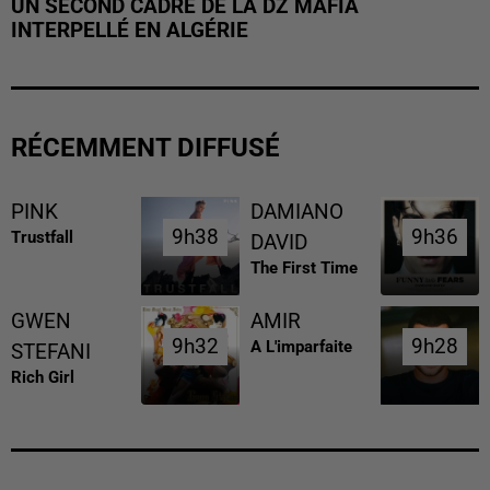
UN SECOND CADRE DE LA DZ MAFIA
INTERPELLÉ EN ALGÉRIE
RÉCEMMENT DIFFUSÉ
PINK
DAMIANO
9h38
9h38
9h36
9h36
Trustfall
DAVID
The First Time
GWEN
AMIR
9h32
9h32
9h28
9h28
A L'imparfaite
STEFANI
Rich Girl