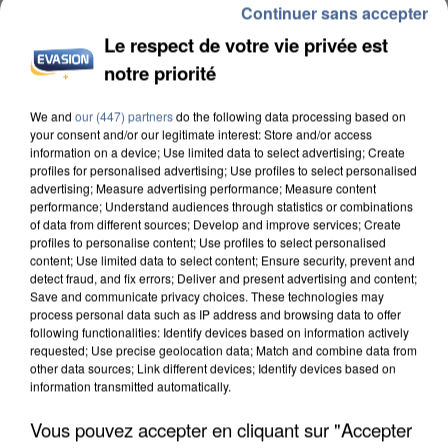
Continuer sans accepter
Le respect de votre vie privée est
notre priorité
We and
our (447) partners
do the following data processing based on
APRÈS TOUTES CES CANICULES, LES REFUGES
your consent and/or our legitimate interest: Store and/or access
information on a device; Use limited data to select advertising; Create
DE FAUNE SAUVAGE SONT...
profiles for personalised advertising; Use profiles to select personalised
advertising; Measure advertising performance; Measure content
performance; Understand audiences through statistics or combinations
of data from different sources; Develop and improve services; Create
profiles to personalise content; Use profiles to select personalised
content; Use limited data to select content; Ensure security, prevent and
detect fraud, and fix errors; Deliver and present advertising and content;
Save and communicate privacy choices. These technologies may
process personal data such as IP address and browsing data to offer
following functionalities: Identify devices based on information actively
requested; Use precise geolocation data; Match and combine data from
other data sources; Link different devices; Identify devices based on
information transmitted automatically.
Vous pouvez accepter en cliquant sur "Accepter