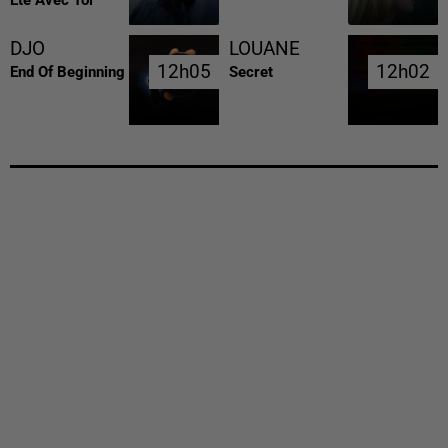
Ete Avec Toi
DJO
LOUANE
12h05
12h05
12h02
12h02
End Of Beginning
Secret