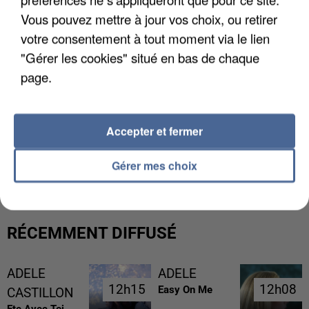
Vous pouvez mettre à jour vos choix, ou retirer
votre consentement à tout moment via le lien
"Gérer les cookies" situé en bas de chaque
page.
Accepter et fermer
GABRIEL ATTAL ET RAPHAËL GLUCKSMANN
VISÉS PAR DES INGÉRENCES...
Gérer mes choix
RÉCEMMENT DIFFUSÉ
ADELE
ADELE
12h15
12h15
12h08
12h08
Easy On Me
CASTILLON