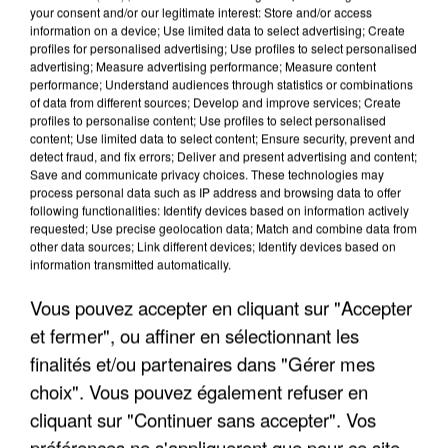
your consent and/or our legitimate interest: Store and/or access
information on a device; Use limited data to select advertising; Create
profiles for personalised advertising; Use profiles to select personalised
advertising; Measure advertising performance; Measure content
performance; Understand audiences through statistics or combinations
of data from different sources; Develop and improve services; Create
profiles to personalise content; Use profiles to select personalised
content; Use limited data to select content; Ensure security, prevent and
detect fraud, and fix errors; Deliver and present advertising and content;
Save and communicate privacy choices. These technologies may
process personal data such as IP address and browsing data to offer
following functionalities: Identify devices based on information actively
requested; Use precise geolocation data; Match and combine data from
other data sources; Link different devices; Identify devices based on
information transmitted automatically.
LES DONNÉES DE 300 000 CLIENTS DÉROBÉES À
INTERMARCHÉ APRÈS UNE...
Vous pouvez accepter en cliquant sur "Accepter
et fermer", ou affiner en sélectionnant les
finalités et/ou partenaires dans "Gérer mes
choix". Vous pouvez également refuser en
cliquant sur "Continuer sans accepter". Vos
préférences ne s'appliqueront que pour ce site.