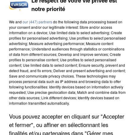
Le respect de votre vie privée est
notre priorité
INCENDIES : L’ÎLE-DE-FRANCE LANCE UN ÉLAN
DE SOLIDARITÉ AVEC LES...
We and
our (447) partners
do the following data processing based on
your consent and/or our legitimate interest: Store and/or access
information on a device; Use limited data to select advertising; Create
profiles for personalised advertising; Use profiles to select personalised
advertising; Measure advertising performance; Measure content
performance; Understand audiences through statistics or combinations
of data from different sources; Develop and improve services; Create
profiles to personalise content; Use profiles to select personalised
content; Use limited data to select content; Ensure security, prevent and
detect fraud, and fix errors; Deliver and present advertising and content;
Save and communicate privacy choices. These technologies may
process personal data such as IP address and browsing data to offer
following functionalities: Identify devices based on information actively
requested; Use precise geolocation data; Match and combine data from
other data sources; Link different devices; Identify devices based on
information transmitted automatically.
Vous pouvez accepter en cliquant sur "Accepter
et fermer", ou affiner en sélectionnant les
APRÈS TOUTES CES CANICULES, LES REFUGES
finalités et/ou partenaires dans "Gérer mes