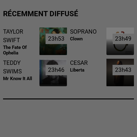
RÉCEMMENT DIFFUSÉ
TAYLOR
SOPRANO
23h53
23h53
23h49
23h49
Clown
SWIFT
The Fate Of
Ophelia
TEDDY
CESAR
23h46
23h46
23h43
23h43
Liberta
SWIMS
Mr Know It All