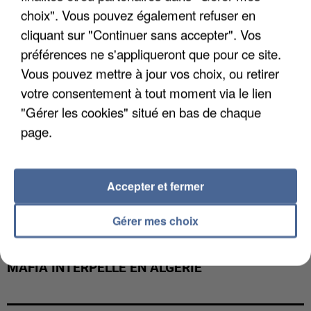
DE FAUNE SAUVAGE SONT...
choix". Vous pouvez également refuser en
cliquant sur "Continuer sans accepter". Vos
préférences ne s'appliqueront que pour ce site.
Vous pouvez mettre à jour vos choix, ou retirer
votre consentement à tout moment via le lien
"Gérer les cookies" situé en bas de chaque
page.
Accepter et fermer
Gérer mes choix
L’UN DES FONDATEURS SUPPOSÉS DE LA DZ
MAFIA INTERPELLÉ EN ALGÉRIE