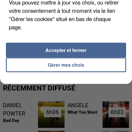
Vous pouvez mettre à jour vos choix, ou retirer
votre consentement à tout moment via le lien
"Gérer les cookies" situé en bas de chaque
page.
Accepter et fermer
L’UN DES FONDATEURS SUPPOSÉS DE LA DZ
MAFIA INTERPELLÉ EN ALGÉRIE
Gérer mes choix
RÉCEMMENT DIFFUSÉ
DANIEL
ANGELE
6h36
6h36
6h33
6h33
What You Want
POWTER
Bad Day