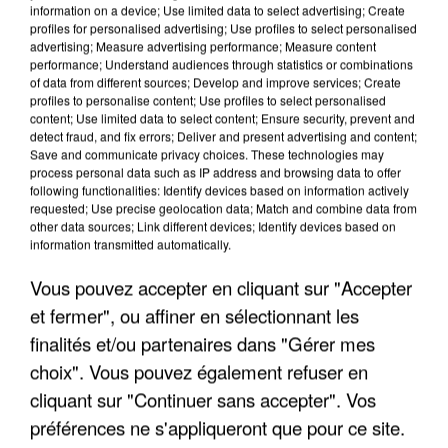
information on a device; Use limited data to select advertising; Create
profiles for personalised advertising; Use profiles to select personalised
advertising; Measure advertising performance; Measure content
performance; Understand audiences through statistics or combinations
of data from different sources; Develop and improve services; Create
profiles to personalise content; Use profiles to select personalised
content; Use limited data to select content; Ensure security, prevent and
detect fraud, and fix errors; Deliver and present advertising and content;
Save and communicate privacy choices. These technologies may
process personal data such as IP address and browsing data to offer
following functionalities: Identify devices based on information actively
requested; Use precise geolocation data; Match and combine data from
other data sources; Link different devices; Identify devices based on
APRÈS TOUTES CES CANICULES, LES REFUGES
information transmitted automatically.
DE FAUNE SAUVAGE SONT...
Vous pouvez accepter en cliquant sur "Accepter
et fermer", ou affiner en sélectionnant les
finalités et/ou partenaires dans "Gérer mes
choix". Vous pouvez également refuser en
cliquant sur "Continuer sans accepter". Vos
préférences ne s'appliqueront que pour ce site.