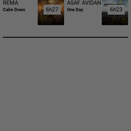
REMA
ASAF AVIDAN
6h27
6h27
6h23
6h23
Calm Down
One Day