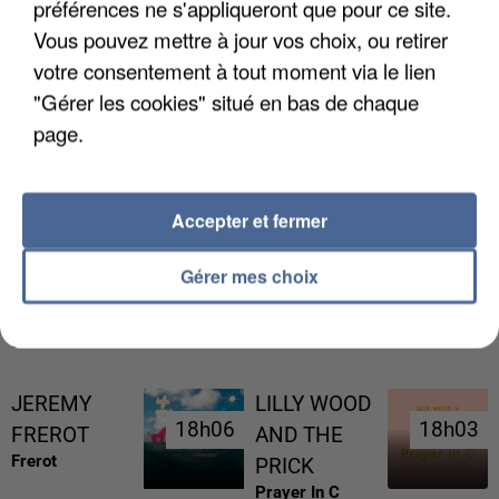
préférences ne s'appliqueront que pour ce site.
Vous pouvez mettre à jour vos choix, ou retirer
votre consentement à tout moment via le lien
"Gérer les cookies" situé en bas de chaque
page.
UNE TOURISTE DE L’OISE EMPORTÉE PAR UNE
COULÉE DE BOUE EN HAUTE-SAVOIE
Accepter et fermer
Gérer mes choix
RÉCEMMENT DIFFUSÉ
JEREMY
LILLY WOOD
18h06
18h06
18h03
18h03
FREROT
AND THE
Frerot
PRICK
Prayer In C