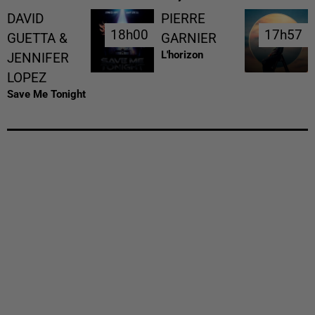
DAVID
PIERRE
18h00
18h00
17h57
17h57
GUETTA &
GARNIER
L'horizon
JENNIFER
LOPEZ
Save Me Tonight