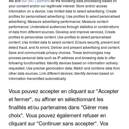
We and
our (447) partners
do the following data processing based on
your consent and/or our legitimate interest: Store and/or access
information on a device; Use limited data to select advertising; Create
profiles for personalised advertising; Use profiles to select personalised
advertising; Measure advertising performance; Measure content
performance; Understand audiences through statistics or combinations
of data from different sources; Develop and improve services; Create
profiles to personalise content; Use profiles to select personalised
content; Use limited data to select content; Ensure security, prevent and
detect fraud, and fix errors; Deliver and present advertising and content;
Save and communicate privacy choices. These technologies may
process personal data such as IP address and browsing data to offer
following functionalities: Identify devices based on information actively
UN SECOND CADRE DE LA DZ MAFIA
requested; Use precise geolocation data; Match and combine data from
other data sources; Link different devices; Identify devices based on
INTERPELLÉ EN ALGÉRIE
information transmitted automatically.
Vous pouvez accepter en cliquant sur "Accepter
et fermer", ou affiner en sélectionnant les
finalités et/ou partenaires dans "Gérer mes
choix". Vous pouvez également refuser en
cliquant sur "Continuer sans accepter". Vos