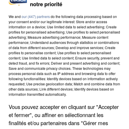
notre priorité
UN SECOND CADRE DE LA DZ MAFIA
INTERPELLÉ EN ALGÉRIE
We and
our (447) partners
do the following data processing based on
your consent and/or our legitimate interest: Store and/or access
information on a device; Use limited data to select advertising; Create
profiles for personalised advertising; Use profiles to select personalised
advertising; Measure advertising performance; Measure content
performance; Understand audiences through statistics or combinations
of data from different sources; Develop and improve services; Create
profiles to personalise content; Use profiles to select personalised
content; Use limited data to select content; Ensure security, prevent and
detect fraud, and fix errors; Deliver and present advertising and content;
Save and communicate privacy choices. These technologies may
process personal data such as IP address and browsing data to offer
following functionalities: Identify devices based on information actively
requested; Use precise geolocation data; Match and combine data from
other data sources; Link different devices; Identify devices based on
information transmitted automatically.
Vous pouvez accepter en cliquant sur "Accepter
et fermer", ou affiner en sélectionnant les
UNE TOURISTE DE L’OISE EMPORTÉE PAR UNE
COULÉE DE BOUE EN HAUTE-SAVOIE
finalités et/ou partenaires dans "Gérer mes