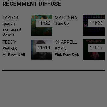
RÉCEMMENT DIFFUSÉ
TAYLOR
MADONNA
11h26
11h26
11h23
11h23
Hung Up
SWIFT
The Fate Of
Ophelia
TEDDY
CHAPPELL
11h19
11h19
11h17
11h17
SWIMS
ROAN
Mr Know It All
Pink Pony Club