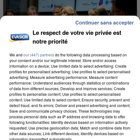
Continuer sans accepter
Le respect de votre vie privée est
notre priorité
We and
our (447) partners
do the following data processing based on
your consent and/or our legitimate interest: Store and/or access
information on a device; Use limited data to select advertising; Create
profiles for personalised advertising; Use profiles to select personalised
INCENDIES : L’ÎLE-DE-FRANCE LANCE UN ÉLAN
advertising; Measure advertising performance; Measure content
DE SOLIDARITÉ AVEC LES...
performance; Understand audiences through statistics or combinations
of data from different sources; Develop and improve services; Create
profiles to personalise content; Use profiles to select personalised
content; Use limited data to select content; Ensure security, prevent and
detect fraud, and fix errors; Deliver and present advertising and content;
Save and communicate privacy choices. These technologies may
process personal data such as IP address and browsing data to offer
following functionalities: Identify devices based on information actively
requested; Use precise geolocation data; Match and combine data from
other data sources; Link different devices; Identify devices based on
information transmitted automatically.